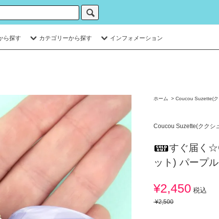
から探す
カテゴリーから探す
インフォメーション
ホーム
>
Coucou Suzett
Coucou Suzette(クク
すぐ届く☆Co
ット) パープ
¥2,450
税込
¥2,500