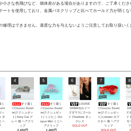
や小さな色飛びなど、個体差がある場合がありますので、ご了承くださ
テートを使用しており、金属バネクリップと比べてホールド力が弱くな
の修理はできません。過度な力を与えないようご注意してお取り扱いく
4
5
6
7
8
届く
すぐ届く
すぐ届く
LOUISE
すぐ届く
zet
☆Coucou Suzet
☆Coucou Suzet
DAMAS(ルイー
☆Coucou Suzet
D
ゼッ
te(ククシュゼッ
te(ククシュゼッ
ズダマス) ゴール
te(ククシュゼッ
ズダ
an ダ
ト) Grey Cat グ
ト) ミニたこ Oct
ド Charlotte ネッ
ト) Lobster ロブ
ド 
犬 ヘ
レー 猫 ヘアクリ
opus Mini ミニヘ
クレス
スター 海 ヘアク
モ
プ
ップ
アクリップ
SOLD OUT
リップ
フ
2,450円
1,480円
SOLD OUT