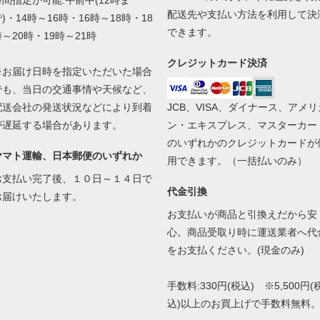
時間指定が可能:午前中(12時ま
配送先や支払い方法を利用して決
)・14時～16時・16時～18時・18
できます。
時～20時・19時～21時
クレジットカード決済
※お届け日時を指定いただいた場合
でも、当日の交通事情や天候など、
配送会社の発送状況などにより到着
JCB、VISA、ダイナース、アメリ
が遅延する場合があります。
ン・エキスプレス、マスターカー
のいずれかのクレジットカードが
ヤマト運輸、日本郵便のいずれか
用できます。（一括払いのみ）
お支払い完了後、１０日～１４日で
代金引換
お届けいたします。
お支払いが商品と引換えだから安
心。商品受取り時に運送業者へ代
をお支払ください。(現金のみ)
手数料:330円(税込) ※5,500円(
込)以上のお買上げで手数料無料