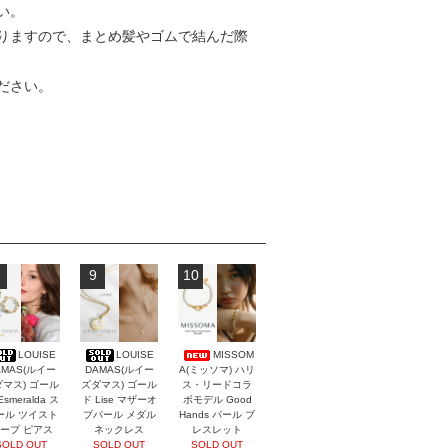
い。
りますので、まとめ髪やゴムで結んだ際
ださい。
9
10
LOUISE
LOUISE
MISSOM
AMAS(ルイー
DAMAS(ルイー
A(ミッソマ) ハリ
マス) ゴール
ズダマス) ゴール
ス・リードコラ
Esmeralda ス
ド Lise マザーオ
ボモデル Good
ール ツイスト
ブパール メダル
Hands パール ブ
ープ ピアス
ネックレス
レスレット
SOLD OUT
SOLD OUT
SOLD OUT