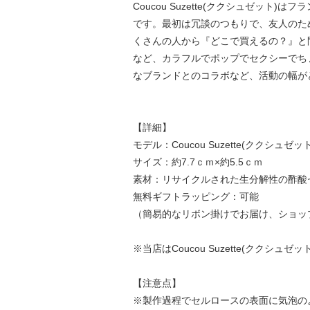
Coucou Suzette(ククシュゼット)
です。最初は冗談のつもりで、友人のために
くさんの人から『どこで買えるの？』と
など、カラフルでポップでセクシーでち
なブランドとのコラボなど、活動の幅が
【詳細】
モデル：Coucou Suzette(ククシュゼット) 
サイズ：約7.7ｃｍ×約5.5ｃｍ
素材：リサイクルされた生分解性の酢酸
無料ギフトラッピング：可能
（簡易的なリボン掛けでお届け、ショッ
※当店はCoucou Suzette(ククシ
【注意点】
※製作過程でセルロースの表面に気泡の