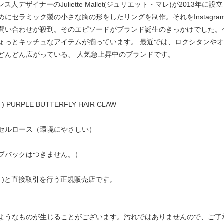
はフランス人デザイナーのJuliette Mallet(ジュリエット・マレ)が20
セラミック製の小さな胸の形をしたリングを制作。それをInstagram
問い合わせが殺到。そのエピソードがブランド誕生のきっかけでした。
ょっとキッチュなアイテムが揃っています。 最近では、ロクシタンや
どんどん広がっている、 人気急上昇中のブランドです。
PURPLE BUTTERFLY HAIR CLAW
セルロース（環境にやさしい）
プバックはつきません。）
ュゼット)と直接取引を行う正規販売店です。
ようなものが生じることがございます。汚れではありませんので、ご了