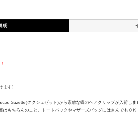
説明
）
料！
けます）
cou Suzette(ククシュゼット)から素敵な蝶のヘアクリップが入荷
髪はもちろんのこと、トートバックやマザーズバッグにはさんでもＯＫ