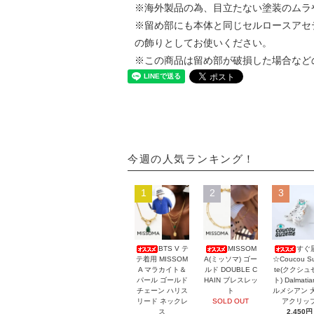
※海外製品の為、目立たない塗装のムラ
※留め部にも本体と同じセルロースアセ
の飾りとしてお使いください。
※この商品は留め部が破損した場合など
今週の人気ランキング！
1
2
3
BTS V テ
MISSOM
すぐ
テ着用 MISSOM
A(ミッソマ) ゴー
☆Coucou Su
A マラカイト＆
ルド DOUBLE C
te(ククシュ
パール ゴールド
HAIN ブレスレッ
ト) Dalmati
チェーン ハリス
ト
ルメシアン 
リード ネックレ
SOLD OUT
アクリッ
ス
2,450円