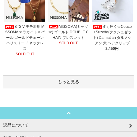
MISSOMA(ミッソ
BTS V テテ着用 MI
すぐ届く☆Couco
マ) ゴールド DOUBLE C
SSOMA マラカイト＆パ
u Suzette(ククシュゼッ
HAIN ブレスレット
ール ゴールドチェーン
ト) Dalmatian ダルメシ
SOLD OUT
ハリスリード ネックレ
アン 犬 ヘアクリップ
ス
2,450円
SOLD OUT
もっと見る
返品について