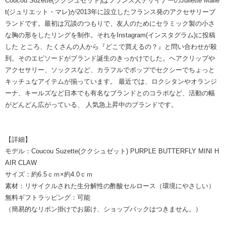
Coucou Suzette(ククシュゼット)はフランス人デザイナーのJuliette Malle
t(ジュリエット・マレ)が2013年に設立したフランス発のアクセサリーブ
ランドです。最初は冗談のつもりで、友人のためにセラミック製の小さ
な胸の形をしたリングを制作。それをInstagram(インスタグラム)に投稿
した ところ、たくさんの人から『どこで買えるの？』と問い合わせが殺
到。そのエピソードがブランド誕生のきっかけでした。ヘアクリップや
アクセサリー、ソックスなど、カラフルでポップでセクシーでちょっと
キッチュなアイテムが揃っています。 最近では、ロクシタンやオランジ
ーナ、キールズなど日本でも有名なブランドとのコラボなど、活動の幅
がどんどん広がっている、 人気急上昇中のブランドです。
【詳細】
モデル：Coucou Suzette(ククシュゼット) PURPLE BUTTERFLY MINI H
AIR CLAW
サイズ：約6.5ｃｍ×約4.0ｃｍ
素材：リサイクルされた生分解性の酢酸セルロース（環境にやさしい）
無料ギフトラッピング：可能
（簡易的なリボン掛けでお届け、ショップバックはつきません。）