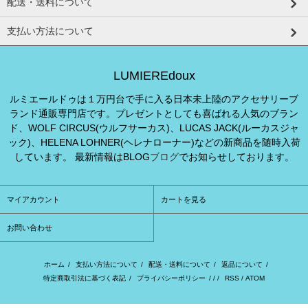
配送・送料について
支払い方法について
LUMIEREdoux
ルミエールドゥは１万円台で手に入る日本未上陸のアクセサリーブ
ランド通販専門店です。プレゼントとしても喜ばれる人気のブラン
ド、WOLF CIRCUS(ウルフサーカス)、LUCAS JACK(ルーカスジャ
ック)、HELENA LOHNER(ヘレナローナー)などの新商品を随時入荷
しています。 最新情報はBLOG
ブログ
でお知らせしております。
マイアカウント
カートを見る
お問い合わせ
ホーム
/
支払い方法について
/
配送・送料について
/
返品について
/
特定商取引法に基づく表記
/
プライバシーポリシー
/ / /
RSS
/
ATOM