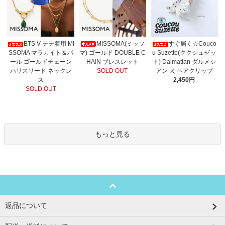
MISSOMA(ミッソ
BTS V テテ着用 MI
すぐ届く☆Couco
マ) ゴールド DOUBLE C
SSOMA マラカイト＆パ
u Suzette(ククシュゼッ
HAIN ブレスレット
ール ゴールドチェーン
ト) Dalmatian ダルメシ
SOLD OUT
ハリスリード ネックレ
アン 犬 ヘアクリップ
ス
2,450円
SOLD OUT
もっと見る
返品について