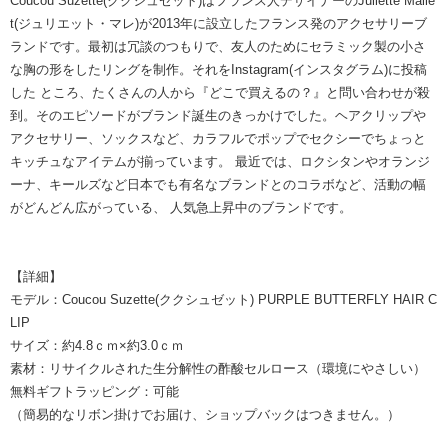
Coucou Suzette(ククシュゼット)はフランス人デザイナーのJuliette Malle
t(ジュリエット・マレ)が2013年に設立したフランス発のアクセサリーブ
ランドです。最初は冗談のつもりで、友人のためにセラミック製の小さ
な胸の形をしたリングを制作。それをInstagram(インスタグラム)に投稿
した ところ、たくさんの人から『どこで買えるの？』と問い合わせが殺
到。そのエピソードがブランド誕生のきっかけでした。ヘアクリップや
アクセサリー、ソックスなど、カラフルでポップでセクシーでちょっと
キッチュなアイテムが揃っています。 最近では、ロクシタンやオランジ
ーナ、キールズなど日本でも有名なブランドとのコラボなど、活動の幅
がどんどん広がっている、 人気急上昇中のブランドです。
【詳細】
モデル：Coucou Suzette(ククシュゼット) PURPLE BUTTERFLY HAIR C
LIP
サイズ：約4.8ｃｍ×約3.0ｃｍ
素材：リサイクルされた生分解性の酢酸セルロース（環境にやさしい）
無料ギフトラッピング：可能
（簡易的なリボン掛けでお届け、ショップバックはつきません。）