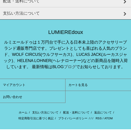
配送・送料について
支払い方法について
LUMIEREdoux
ルミエールドゥは１万円台で手に入る日本未上陸のアクセサリーブ
ランド通販専門店です。プレゼントとしても喜ばれる人気のブラン
ド、WOLF CIRCUS(ウルフサーカス)、LUCAS JACK(ルーカスジャ
ック)、HELENA LOHNER(ヘレナローナー)などの新商品を随時入荷
しています。 最新情報はBLOG
ブログ
でお知らせしております。
マイアカウント
カートを見る
お問い合わせ
ホーム
/
支払い方法について
/
配送・送料について
/
返品について
/
特定商取引法に基づく表記
/
プライバシーポリシー
/ / /
RSS
/
ATOM