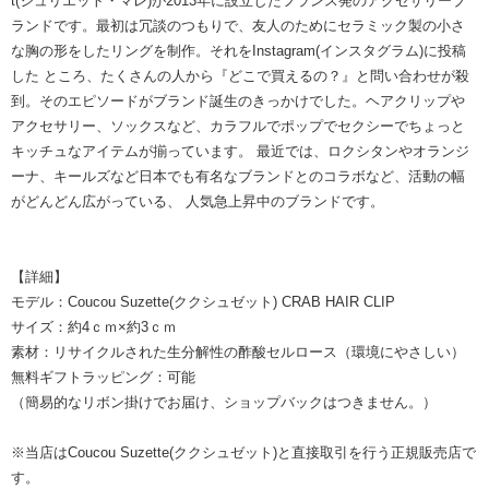
t(ジュリエット・マレ)が2013年に設立したフランス発のアクセサリーブ
ランドです。最初は冗談のつもりで、友人のためにセラミック製の小さ
な胸の形をしたリングを制作。それをInstagram(インスタグラム)に投稿
した ところ、たくさんの人から『どこで買えるの？』と問い合わせが殺
到。そのエピソードがブランド誕生のきっかけでした。ヘアクリップや
アクセサリー、ソックスなど、カラフルでポップでセクシーでちょっと
キッチュなアイテムが揃っています。 最近では、ロクシタンやオランジ
ーナ、キールズなど日本でも有名なブランドとのコラボなど、活動の幅
がどんどん広がっている、 人気急上昇中のブランドです。
【詳細】
モデル：Coucou Suzette(ククシュゼット) CRAB HAIR CLIP
サイズ：約4ｃｍ×約3ｃｍ
素材：リサイクルされた生分解性の酢酸セルロース（環境にやさしい）
無料ギフトラッピング：可能
（簡易的なリボン掛けでお届け、ショップバックはつきません。）
※当店はCoucou Suzette(ククシュゼット)と直接取引を行う正規販売店で
す。