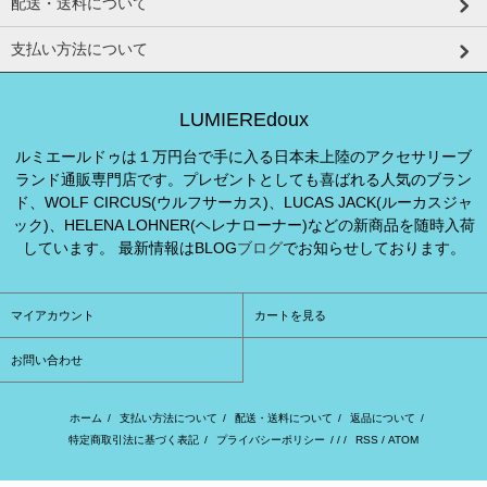
配送・送料について
支払い方法について
LUMIEREdoux
ルミエールドゥは１万円台で手に入る日本未上陸のアクセサリーブ
ランド通販専門店です。プレゼントとしても喜ばれる人気のブラン
ド、WOLF CIRCUS(ウルフサーカス)、LUCAS JACK(ルーカスジャ
ック)、HELENA LOHNER(ヘレナローナー)などの新商品を随時入荷
しています。 最新情報はBLOG
ブログ
でお知らせしております。
マイアカウント
カートを見る
お問い合わせ
ホーム
/
支払い方法について
/
配送・送料について
/
返品について
/
特定商取引法に基づく表記
/
プライバシーポリシー
/ / /
RSS
/
ATOM