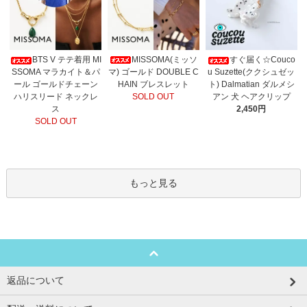
MISSOMA(ミッソ
BTS V テテ着用 MI
すぐ届く☆Couco
マ) ゴールド DOUBLE C
SSOMA マラカイト＆パ
u Suzette(ククシュゼッ
HAIN ブレスレット
ール ゴールドチェーン
ト) Dalmatian ダルメシ
SOLD OUT
ハリスリード ネックレ
アン 犬 ヘアクリップ
ス
2,450円
SOLD OUT
もっと見る
返品について