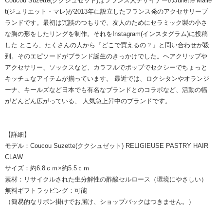
Coucou Suzette(ククシュゼット)はフランス人デザイナーのJuliette Malle
t(ジュリエット・マレ)が2013年に設立したフランス発のアクセサリーブ
ランドです。最初は冗談のつもりで、友人のためにセラミック製の小さ
な胸の形をしたリングを制作。それをInstagram(インスタグラム)に投稿
した ところ、たくさんの人から『どこで買えるの？』と問い合わせが殺
到。そのエピソードがブランド誕生のきっかけでした。ヘアクリップや
アクセサリー、ソックスなど、カラフルでポップでセクシーでちょっと
キッチュなアイテムが揃っています。 最近では、ロクシタンやオランジ
ーナ、キールズなど日本でも有名なブランドとのコラボなど、活動の幅
がどんどん広がっている、 人気急上昇中のブランドです。
【詳細】
モデル：Coucou Suzette(ククシュゼット) RELIGIEUSE PASTRY HAIR
CLAW
サイズ：約6.8ｃｍ×約5.5ｃｍ
素材：リサイクルされた生分解性の酢酸セルロース（環境にやさしい）
無料ギフトラッピング：可能
（簡易的なリボン掛けでお届け、ショップバックはつきません。）