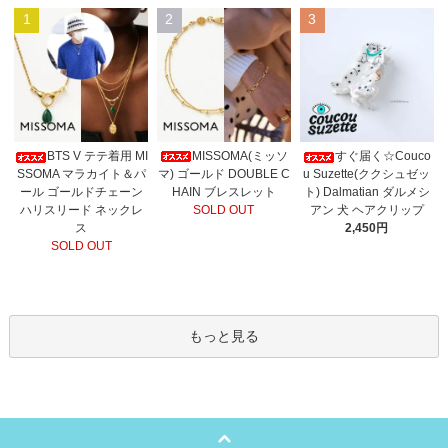
1
2
3
MISSOMA(ミッソ
BTS V テテ着用 MI
すぐ届く☆Couco
マ) ゴールド DOUBLE C
SSOMA マラカイト＆パ
u Suzette(ククシュゼッ
HAIN ブレスレット
ール ゴールドチェーン
ト) Dalmatian ダルメシ
SOLD OUT
ハリスリード ネックレ
アン 犬 ヘアクリップ
ス
2,450円
SOLD OUT
もっと見る