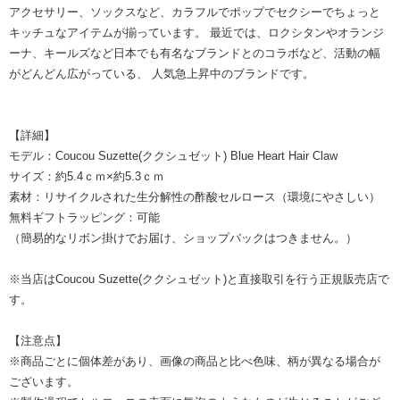
アクセサリー、ソックスなど、カラフルでポップでセクシーでちょっと
キッチュなアイテムが揃っています。 最近では、ロクシタンやオランジ
ーナ、キールズなど日本でも有名なブランドとのコラボなど、活動の幅
がどんどん広がっている、 人気急上昇中のブランドです。
【詳細】
モデル：Coucou Suzette(ククシュゼット) Blue Heart Hair Claw
サイズ：約5.4ｃｍ×約5.3ｃｍ
素材：リサイクルされた生分解性の酢酸セルロース（環境にやさしい）
無料ギフトラッピング：可能
（簡易的なリボン掛けでお届け、ショップバックはつきません。）
※当店はCoucou Suzette(ククシュゼット)と直接取引を行う正規販売店で
す。
【注意点】
※商品ごとに個体差があり、画像の商品と比べ色味、柄が異なる場合が
ございます。