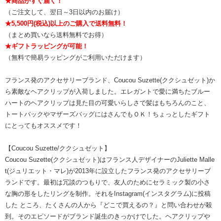
★商品がすぐ届く！
（ご注文して、翌日～3日以内のお届け）
★5,500円(税込)以上のご購入で送料無料！
（まとめ買いなら送料無料でお得）
★ギフトラッピングが可能！
（無料で簡易ラッピングがご利用いただけます）
フランス発のアクセサリーブランド、Coucou Suzette(ククシュゼット)か
ら素敵なヘアクリップが入荷しました。エレガントで愛に満ちたブルー
ハートのヘアクリップは見た目の可愛いらしさで髪はもちろんのこと、
トートバックやマザーズバッグにはさんでもＯＫ！ちょっとしたギフト
にとってもオススメです！
【Coucou Suzette/ククシュゼット】
Coucou Suzette(ククシュゼット)はフランス人デザイナーのJuliette Malle
t(ジュリエット・マレ)が2013年に設立したフランス発のアクセサリーブ
ランドです。最初は冗談のつもりで、友人のためにセラミック製の小さ
な胸の形をしたリングを制作。それをInstagram(インスタグラム)に投稿
した ところ、たくさんの人から『どこで買えるの？』と問い合わせが殺
到。そのエピソードがブランド誕生のきっかけでした。ヘアクリップや