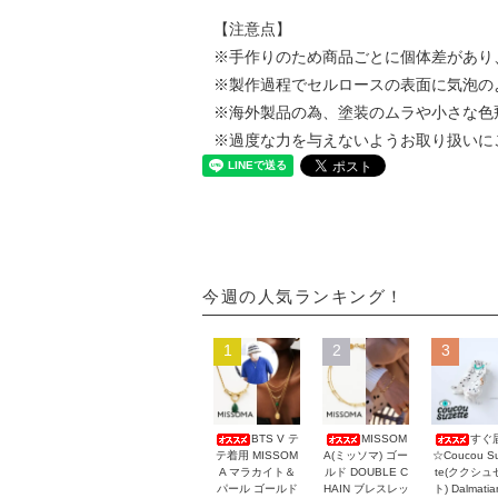
【注意点】
※手作りのため商品ごとに個体差があり
※製作過程でセルロースの表面に気泡の
※海外製品の為、塗装のムラや小さな色
※過度な力を与えないようお取り扱いに
今週の人気ランキング！
1
2
3
BTS V テ
MISSOM
すぐ
テ着用 MISSOM
A(ミッソマ) ゴー
☆Coucou Su
A マラカイト＆
ルド DOUBLE C
te(ククシュ
パール ゴールド
HAIN ブレスレッ
ト) Dalmati