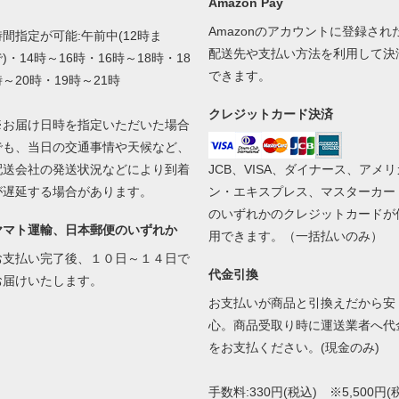
Amazon Pay
Amazonのアカウントに登録され
時間指定が可能:午前中(12時ま
配送先や支払い方法を利用して決
)・14時～16時・16時～18時・18
できます。
時～20時・19時～21時
クレジットカード決済
※お届け日時を指定いただいた場合
でも、当日の交通事情や天候など、
配送会社の発送状況などにより到着
JCB、VISA、ダイナース、アメリ
が遅延する場合があります。
ン・エキスプレス、マスターカー
のいずれかのクレジットカードが
ヤマト運輸、日本郵便のいずれか
用できます。（一括払いのみ）
お支払い完了後、１０日～１４日で
代金引換
お届けいたします。
お支払いが商品と引換えだから安
心。商品受取り時に運送業者へ代
をお支払ください。(現金のみ)
手数料:330円(税込) ※5,500円(