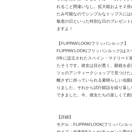
れること間違いなし。拡大鏡およそ２倍
たみ可能なのでシンプルなトップスには
敬老の日といった特別な日のプレゼント
ますよ！
【FLIPPAN'LOOK/フリッパンルック】
FLIPPAN'LOOK(フリッパンルック)は
0年に設立されたスペイン・マドリード
たそうです。彼女は目が悪く、眼鏡を必
ツェのアンティークショップで見つけた
離さずに持っていられる素晴らしい虫眼
りました。それから試行錯誤を繰り返し
できました。今、彼女たちの楽しくて創
【詳細】
モデル：FLIPPAN'LOOK(フリッパンルック)
サイズ：全体約5０ｃｍ(チェーン１周の長