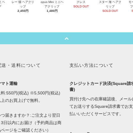
犬 ヘ
レー 猫 ヘアクリ
opus Mini ミニヘ
クレス
スター 海 ヘアク
モ
プ
ップ
アクリップ
SOLD OUT
リップ
フ
2,450円
1,480円
SOLD OUT
配送・送料について
支払い方法について
ヤマト運輸
クレジットカード決済(Square請
書)
料:550円(税込) ※5,500円(税込)
買付け先への在庫確認後、メール
以上のお買上げで無料。
てお送りするSquare請求書でお支
払いいただくサービスです。
いつ届きますか？:ご注文より翌日
～3日以内にお届け（予約商品は商
品ページをご確認ください）