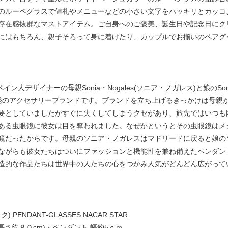
のルーペグラスで値札やメニューなどの小さい文字をハッキリとカッコ
存在感抜群なマストアイテム。ご自身へのご褒美、誕生日や記念日にク
にはもちろん、親子そろって身に着けたり、カップルでお揃いのペアグ
スペイン人デザイナーの母親Sonia・Nogales(ソニア・ノガレス)と娘のSon
発のアクセサリーブランドです。ブランドを立ち上げるきっかけは母親
要としていましたがすぐに失くしてしまうクセがあり、旅先ではいつも
ある虫眼鏡に彼女は目を奪われました。なぜかというとその虫眼鏡はメ
鏡だったからです。母親のソニア・ノガレスはマドリードに戻ると娘の
ながらも彼女たちはついにファッションと機能性を兼ね備えたペンダン
造的な作品たちは世界中の人たちの心をつかみ人気がどんどん広がって
 PENDANT-GLASSES NACAR STAR
さ約８０cm)・ペンダント 幅約5ｃｍ