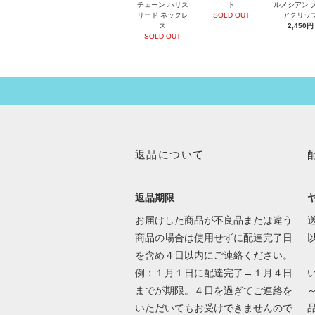
チェーン ハリス
ト
ルメシアン 
リード ネックレ
SOLD OUT
アクリッ
ス
2,450円
SOLD OUT
返品について
返品期限
お届けした商品が不良品または違う
送
商品の場合は使用せずに配達完了日
を含め４日以内にご連絡ください。
例：１月１日に配達完了→１月４日
までが期限。４日を過ぎてご連絡を
いただいてもお受けできませんので