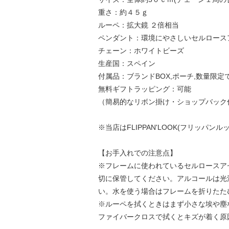
重さ：約４５ｇ
ルーペ：拡大鏡 ２倍相当
ペンダント：環境にやさしいセルロース
チェーン：ホワイトビーズ
生産国：スペイン
付属品：ブランドBOX,ポーチ,数量限
無料ギフトラッピング：可能
（簡易的なリボン掛け・ショップバック
※当店はFLIPPAN'LOOK(フリッパ
【お手入れでの注意点】
※フレームに使われているセルロースア
切に保管してください。アルコールは光
い。水を使う場合はフレームを折りたた
※ルーペを拭くときはまず小さな埃や塵
ファイバークロスで拭くとキズが着く原