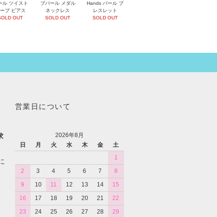
ール ツイスト
ブパール メダル
Hands パール ブ
ープ ピアス
ネックレス
レスレット
SOLD OUT
SOLD OUT
SOLD OUT
営業日について
2026年8月
求
日
月
火
水
木
金
土
1
に
2
3
4
5
6
7
8
9
10
11
12
13
14
15
16
17
18
19
20
21
22
23
24
25
26
27
28
29