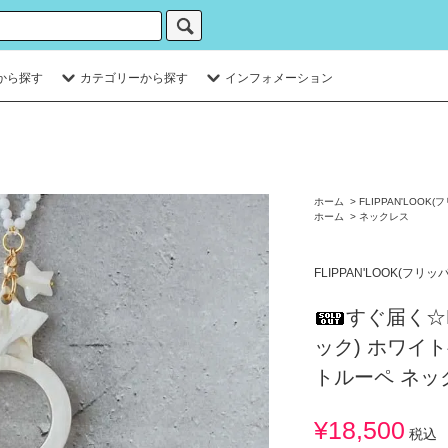
から探す
カテゴリーから探す
インフォメーション
ホーム
>
FLIPPAN'LOOK
ホーム
>
ネックレス
FLIPPAN'LOOK(フリ
すぐ届く☆F
ック) ホワイ
トルーペ ネッ
¥18,500
税込