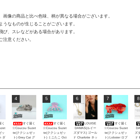
、画像の商品と比べ色味、柄が異なる場合がございます。
ようなものが生じることがございます。
飛び、スレなどがある場合があります。
ご注意ください。
4
5
6
7
8
届く
すぐ届く
すぐ届く
LOUISE
すぐ届く
zet
☆Coucou Suzet
☆Coucou Suzet
DAMAS(ルイー
☆Coucou Suzet
D
ゼッ
te(ククシュゼッ
te(ククシュゼッ
ズダマス) ゴール
te(ククシュゼッ
ズダ
an ダ
ト) Grey Cat グ
ト) ミニたこ Oct
ド Charlotte ネッ
ト) Lobster ロブ
ド 