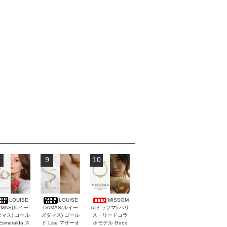
9
10
LOUISE
LOUISE
MISSOM
AMAS(ルイー
DAMAS(ルイー
A(ミッソマ) ハリ
マス) ゴール
ズダマス) ゴール
ス・リードコラ
Esmeralda ス
ド Lise マザーオ
ボモデル Good