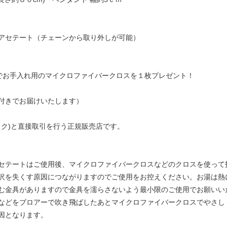
アセテート（チェーンから取り外しが可能）
定でお手入れ用のマイクロファイバークロスを１枚プレゼント！
付きでお届けいたします）
ンルック)と直接取引を行う正規販売店です。
セテートはご使用後、マイクロファイバークロスなどのクロスを使って
沢を失くす原因につながりますのでご使用をお控えください。お湯は熱
む金具がありますので金具を濡らさないよう最小限のご使用でお願いい
などをブロアーで吹き飛ばしたあとマイクロファイバークロスでやさし
因となります。