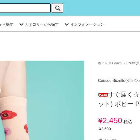
から探す
カテゴリーから探す
インフォメーション
ホーム
>
Coucou Suzett
Coucou Suzette(クク
すぐ届く☆Co
ット) ポピー P
¥2,450
税込
¥2,500