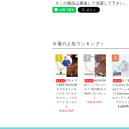
※この製品は裏返して洗濯して下さい。
今週の人気ランキング！
1
2
3
BTS V テ
MISSOM
すぐ
テ着用 MISSOM
A(ミッソマ) ゴー
☆Coucou Su
A マラカイト＆
ルド DOUBLE C
te(ククシュ
パール ゴールド
HAIN ブレスレッ
ト) Dalmati
チェーン ハリス
ト
ルメシアン 
リード ネックレ
SOLD OUT
アクリッ
ス
2,450円
SOLD OUT