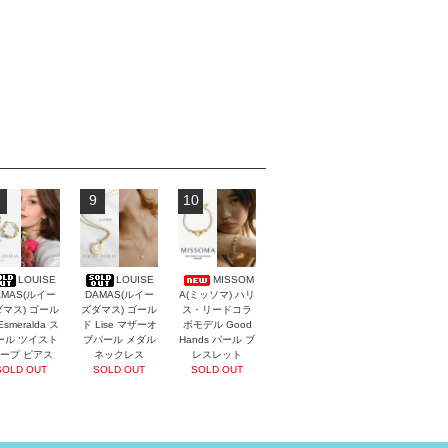
9
10
LOUISE
LOUISE
MISSOM
AMAS(ルイー
DAMAS(ルイー
A(ミッソマ) ハリ
マス) ゴール
ズダマス) ゴール
ス・リードコラ
Esmeralda ス
ド Lise マザーオ
ボモデル Good
ール ツイスト
ブパール メダル
Hands パール ブ
ープ ピアス
ネックレス
レスレット
SOLD OUT
SOLD OUT
SOLD OUT