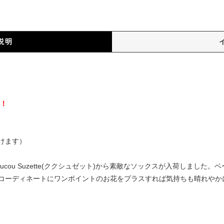
説明
）
料！
けます）
cou Suzette(ククシュゼット)から素敵なソックスが入荷しました
コーディネートにワンポイントのお花をプラスすれば気持ちも晴れやか