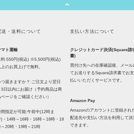
配送・送料について
支払い方法について
ヤマト運輸
クレジットカード決済(Square請
書)
料:550円(税込) ※5,500円(税込)
買付け先への在庫確認後、メール
以上のお買上げで無料。
てお送りするSquare請求書でお支
払いいただくサービスです。
いつ届きますか？:ご注文より翌日
～3日以内にお届け（予約商品は商
品ページをご確認ください）
Amazon Pay
Amazonのアカウントに登録され
時間指定が可能:午前中(12時ま
配送先や支払い方法を利用して決
)・14時～16時・16時～18時・18
できます。
時～20時・19時～21時