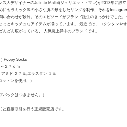
はフランス人デザイナーのJuliette Mallet(ジュリエット・マレ)が20
セラミック製の小さな胸の形をしたリングを制作。それをInstagram
問い合わせが殺到。そのエピソードがブランド誕生のきっかけでした。
ょっとキッチュなアイテムが揃っています。 最近では、ロクシタンや
どんどん広がっている、 人気急上昇中のブランドです。
Poppy Socks
ｍ～２７ｃｍ
アミド ２７％,エラスタン １％
定コットンを使用。）
プバックはつきません。）
ュゼット)と直接取引を行う正規販売店です。