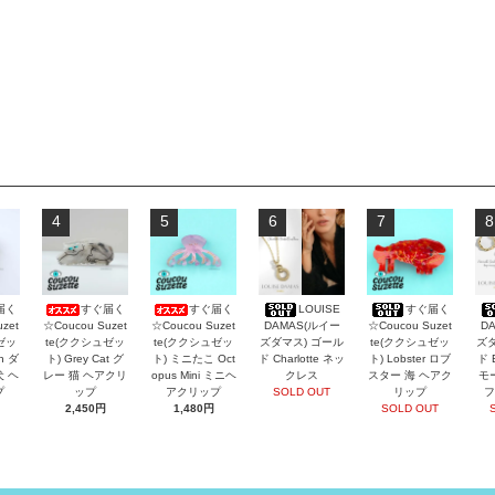
4
5
6
7
8
届く
すぐ届く
すぐ届く
LOUISE
すぐ届く
zet
☆Coucou Suzet
☆Coucou Suzet
DAMAS(ルイー
☆Coucou Suzet
D
ゼッ
te(ククシュゼッ
te(ククシュゼッ
ズダマス) ゴール
te(ククシュゼッ
ズダ
an ダ
ト) Grey Cat グ
ト) ミニたこ Oct
ド Charlotte ネッ
ト) Lobster ロブ
ド 
犬 ヘ
レー 猫 ヘアクリ
opus Mini ミニヘ
クレス
スター 海 ヘアク
モ
プ
ップ
アクリップ
SOLD OUT
リップ
フ
2,450円
1,480円
SOLD OUT