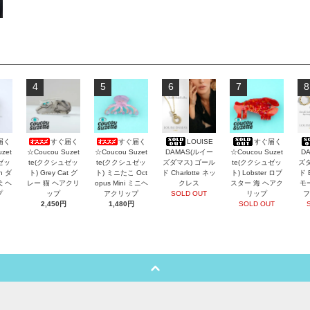
4
5
6
7
8
届く
すぐ届く
すぐ届く
LOUISE
すぐ届く
zet
☆Coucou Suzet
☆Coucou Suzet
DAMAS(ルイー
☆Coucou Suzet
D
ゼッ
te(ククシュゼッ
te(ククシュゼッ
ズダマス) ゴール
te(ククシュゼッ
ズダ
an ダ
ト) Grey Cat グ
ト) ミニたこ Oct
ド Charlotte ネッ
ト) Lobster ロブ
ド 
犬 ヘ
レー 猫 ヘアクリ
opus Mini ミニヘ
クレス
スター 海 ヘアク
モ
プ
ップ
アクリップ
SOLD OUT
リップ
フ
2,450円
1,480円
SOLD OUT