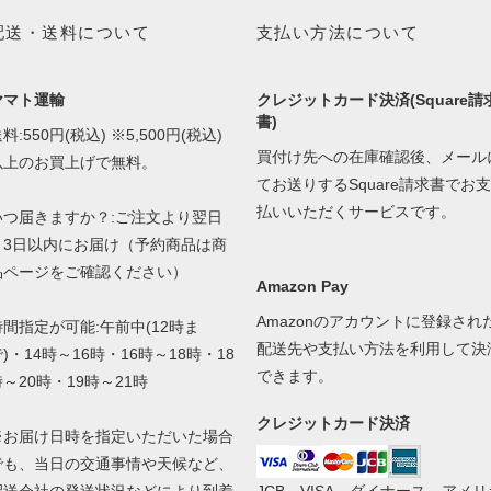
配送・送料について
支払い方法について
ヤマト運輸
クレジットカード決済(Square請
書)
料:550円(税込) ※5,500円(税込)
買付け先への在庫確認後、メール
以上のお買上げで無料。
てお送りするSquare請求書でお支
払いいただくサービスです。
いつ届きますか？:ご注文より翌日
～3日以内にお届け（予約商品は商
品ページをご確認ください）
Amazon Pay
Amazonのアカウントに登録され
時間指定が可能:午前中(12時ま
配送先や支払い方法を利用して決
)・14時～16時・16時～18時・18
できます。
時～20時・19時～21時
クレジットカード決済
※お届け日時を指定いただいた場合
でも、当日の交通事情や天候など、
配送会社の発送状況などにより到着
JCB、VISA、ダイナース、アメリ