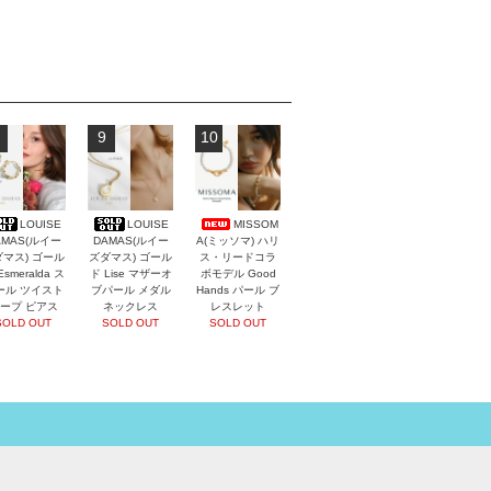
9
10
LOUISE
LOUISE
MISSOM
AMAS(ルイー
DAMAS(ルイー
A(ミッソマ) ハリ
マス) ゴール
ズダマス) ゴール
ス・リードコラ
Esmeralda ス
ド Lise マザーオ
ボモデル Good
ール ツイスト
ブパール メダル
Hands パール ブ
ープ ピアス
ネックレス
レスレット
SOLD OUT
SOLD OUT
SOLD OUT