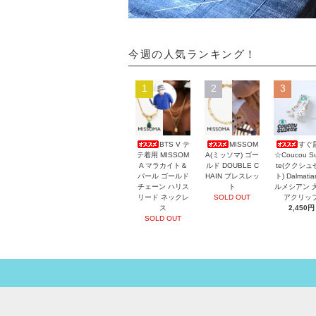
今週の人気ランキング！
1
2
3
BTS V テ
MISSOM
すぐ
テ着用 MISSOM
A(ミッソマ) ゴー
☆Coucou Su
A マラカイト＆
ルド DOUBLE C
te(ククシュ
パール ゴールド
HAIN ブレスレッ
ト) Dalmati
チェーン ハリス
ト
ルメシアン 
リード ネックレ
SOLD OUT
アクリッ
ス
2,450円
SOLD OUT