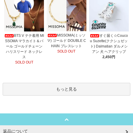
MISSOMA(ミッソ
BTS V テテ着用 MI
すぐ届く☆Couco
マ) ゴールド DOUBLE C
SSOMA マラカイト＆パ
u Suzette(ククシュゼッ
HAIN ブレスレット
ール ゴールドチェーン
ト) Dalmatian ダルメシ
SOLD OUT
ハリスリード ネックレ
アン 犬 ヘアクリップ
ス
2,450円
SOLD OUT
もっと見る
返品について