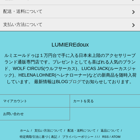
配送・送料について
支払い方法について
LUMIEREdoux
ルミエールドゥは１万円台で手に入る日本未上陸のアクセサリーブ
ランド通販専門店です。プレゼントとしても喜ばれる人気のブラン
ド、WOLF CIRCUS(ウルフサーカス)、LUCAS JACK(ルーカスジャ
ック)、HELENA LOHNER(ヘレナローナー)などの新商品を随時入荷
しています。 最新情報はBLOG
ブログ
でお知らせしております。
マイアカウント
カートを見る
お問い合わせ
ホーム
/
支払い方法について
/
配送・送料について
/
返品について
/
特定商取引法に基づく表記
/
プライバシーポリシー
/ / /
RSS
/
ATOM