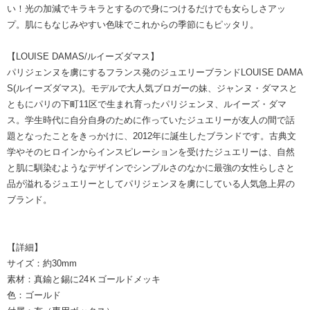
い！光の加減でキラキラとするので身につけるだけでも女らしさアッ
プ。肌にもなじみやすい色味でこれからの季節にもピッタリ。
【LOUISE DAMAS/ルイーズダマス】
パリジェンヌを虜にするフランス発のジュエリーブランドLOUISE DAMA
S(ルイーズダマス)。モデルで大人気ブロガーの妹、ジャンヌ・ダマスと
ともにパリの下町11区で生まれ育ったパリジェンヌ、ルイーズ・ダマ
ス。学生時代に自分自身のために作っていたジュエリーが友人の間で話
題となったことをきっかけに、2012年に誕生したブランドです。古典文
学やそのヒロインからインスピレーションを受けたジュエリーは、自然
と肌に馴染むようなデザインでシンプルさのなかに最強の女性らしさと
品が溢れるジュエリーとしてパリジェンヌを虜にしている人気急上昇の
ブランド。
【詳細】
サイズ：約30mm
素材：真鍮と錫に24Ｋゴールドメッキ
色：ゴールド