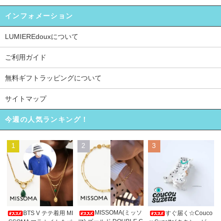
インフォメーション
LUMIEREdouxについて
ご利用ガイド
無料ギフトラッピングについて
サイトマップ
今週の人気ランキング！
1
2
3
MISSOMA(ミッソ
BTS V テテ着用 MI
すぐ届く☆Couco