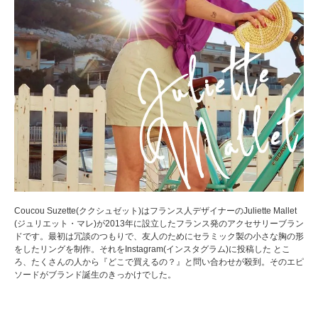
Coucou Suzette(ククシュゼット)はフランス人デザイナーのJuliette Mallet
(ジュリエット・マレ)が2013年に設立したフランス発のアクセサリーブラン
ドです。最初は冗談のつもりで、友人のためにセラミック製の小さな胸の形
をしたリングを制作。それをInstagram(インスタグラム)に投稿した とこ
ろ、たくさんの人から『どこで買えるの？』と問い合わせが殺到。そのエピ
ソードがブランド誕生のきっかけでした。