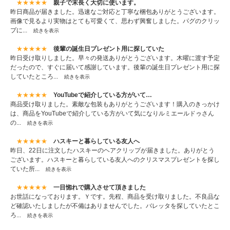
★★★★★
親子で末長く大切に使います。
昨日商品が届きました。迅速なご対応と丁寧な梱包ありがとうございます。
画像で見るより実物はとても可愛くて、思わず興奮しました。パグのクリッ
プに...
続きを表示
★★★★★
後輩の誕生日プレゼント用に探していた
昨日受け取りしました。早々の発送ありがとうございます。木曜に渡す予定
だったので、すぐに届いて感謝しています。後輩の誕生日プレゼント用に探
していたところ...
続きを表示
★★★★★
YouTubeで紹介している方がいて…
商品受け取りました。素敵な包装もありがとうございます！購入のきっかけ
は、商品をYouTubeで紹介している方がいて気になりルミエールドゥさん
の...
続きを表示
★★★★★
ハスキーと暮らしている友人へ
昨日、22日に注文したハスキーのヘアクリップが届きました。ありがとう
ございます。ハスキーと暮らしている友人へのクリスマスプレゼントを探し
ていた所...
続きを表示
★★★★★
一目惚れで購入させて頂きました
お世話になっております。Ｙです。先程、商品を受け取りました。不良品な
ど確認いたしましたが不備はありませんでした。バレッタを探していたとこ
ろ...
続きを表示