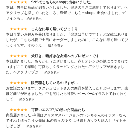
★★★★★
SNSでこちらのshopに出会いました。
本日、無事に商品が到着いたしました。発送の早さに感動しております。ヘ
アクリップを探していたところ、SNSでこちらのshopに出会いました。デ
ザインも...
続きを表示
★★★★★
こんなに早く届いてびっくり
本日可愛いお包みを受け取りました。「発送は早いです！」と記載はありま
したが、こちら札幌で土日にオーダーしましたのに、こんなに早く届いてび
っくりです。そのうえ...
続きを表示
★★★★★
犬好き、猫好きな友達へのプレゼントです
本日届きました。ありがとうございました。赤とオレンジの紙につつまれて
（まずここで感動）可愛らしくラッピングされたヘアクリップが届きまし
た。ヘアクリップは...
続きを表示
★★★★★
販売職をしているのですが…
お世話になります。ククシュゼットさんの商品を購入したＨと申します。先
ほど商品が届きました。中を開けたら可愛いペーパー&イラストでわくわく
して...
続きを表示
★★★★★
可愛いエスプリの効いた商品たち
商品届きました♪今回はクリスマスバージョンのワンちゃんのイラストなん
ですね！ほっこり☺️先日 私の購入の後 やはり娘もガッツリ購入しサイトを
しばしば...
続きを表示