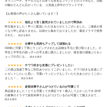
オランジーナ、キールズなど日本でも有名なブランドとのコラボなど、活動
の幅がどんどん広がっている、 人気急上昇中のブランドです。
【お客様の声がたくさん届いています！】
★★★★★
他社より安く販売されていましたので即決め
昨日届きました！早々に配送いただきありがとうございました。ご連絡が遅
くなり申し訳ありません。以前から集めておりましたが、最近ドラマで使用
された...
続きを表示
★★★★★
仕事中も気持ちアップして頑張れる
GW前に可愛く丁寧にラッピングされたお品物を手元に受け取りました。小
学生と中学生の姪っ子への手土産に購入しましたが、彼女達の感激ぶりをシ
ョップの方にも...
続きを表示
★★★★★
チワワ好きな友達にプレゼントしたい
この度は迅速丁寧なご対応ありがとうございました。チワワ好きな友達にプ
レゼントしたいと思い、可愛いラッピングもしていただきありがとうござい
ました！...
続きを表示
★★★★★
多部未華子さんがつけているのが可愛くて
商品届きました！とても可愛くて大満足です！購入してよかったです♪対岸
の家事のドラマで多部未華子さんがつけているのが可愛くて購入させて...
続きを表示