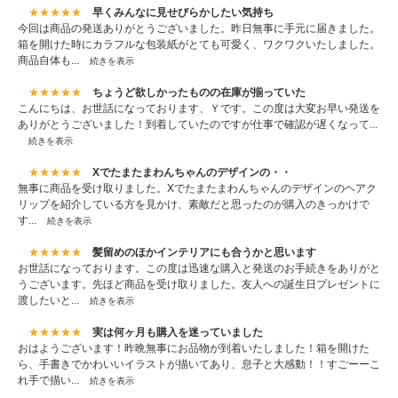
★★★★★
早くみんなに見せびらかしたい気持ち
今回は商品の発送ありがとうございました。昨日無事に手元に届きました。
箱を開けた時にカラフルな包装紙がとても可愛く、ワクワクいたしました。
商品自体も...
続きを表示
★★★★★
ちょうど欲しかったものの在庫が揃っていた
こんにちは、お世話になっております、Ｙです。この度は大変お早い発送を
ありがとうございました！到着していたのですが仕事で確認が遅くなって...
続きを表示
★★★★★
Xでたまたまわんちゃんのデザインの・・
無事に商品を受け取りました。Xでたまたまわんちゃんのデザインのヘアク
リップを紹介している方を見かけ、素敵だと思ったのが購入のきっかけで
す...
続きを表示
★★★★★
髪留めのほかインテリアにも合うかと思います
お世話になっております。この度は迅速な購入と発送のお手続きをありがと
うございます。先ほど商品を受け取りました。友人への誕生日プレゼントに
渡したいと...
続きを表示
★★★★★
実は何ヶ月も購入を迷っていました
おはようございます！昨晩無事にお品物が到着いたしました！箱を開けた
ら、手書きでかわいいイラストが描いてあり、息子と大感動！！すごーーこ
れ手で描い...
続きを表示