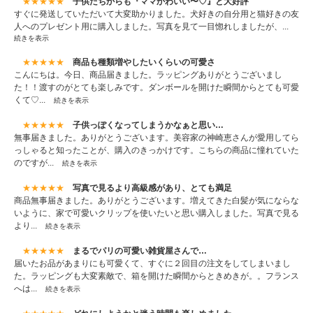
★★★★★
子供たちからも『ママかわいい〜♡』と大好評
すぐに発送していただいて大変助かりました。犬好きの自分用と猫好きの友
人へのプレゼント用に購入しました。写真を見て一目惚れしましたが、...
続きを表示
★★★★★
商品も種類増やしたいくらいの可愛さ
こんにちは。今日、商品届きました。ラッピングありがとうございまし
た！！渡すのがとても楽しみです。ダンボールを開けた瞬間からとても可愛
くて♡...
続きを表示
★★★★★
子供っぽくなってしまうかなぁと思い…
無事届きました。ありがとうございます。美容家の神崎恵さんが愛用してら
っしゃると知ったことが、購入のきっかけです。こちらの商品に憧れていた
のですが...
続きを表示
★★★★★
写真で見るより高級感があり、とても満足
商品無事届きました。ありがとうございます。増えてきた白髪が気にならな
いように、家で可愛いクリップを使いたいと思い購入しました。写真で見る
より...
続きを表示
★★★★★
まるでパリの可愛い雑貨屋さんで…
届いたお品があまりにも可愛くて、すぐに２回目の注文をしてしまいまし
た。ラッピングも大変素敵で、箱を開けた瞬間からときめきが。。フランス
へは...
続きを表示