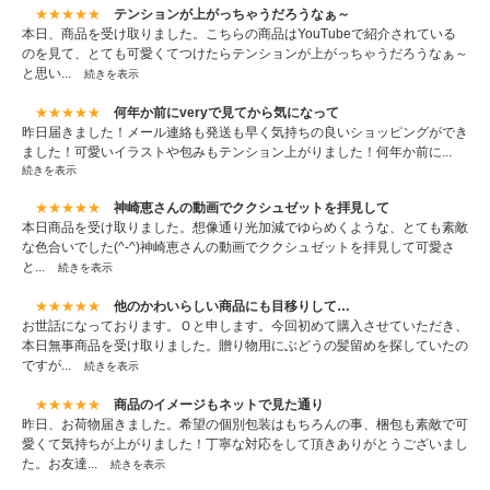
★★★★★
テンションが上がっちゃうだろうなぁ～
本日、商品を受け取りました。こちらの商品はYouTubeで紹介されている
のを見て、とても可愛くてつけたらテンションが上がっちゃうだろうなぁ～
と思い...
続きを表示
★★★★★
何年か前にveryで見てから気になって
昨日届きました！メール連絡も発送も早く気持ちの良いショッピングができ
ました！可愛いイラストや包みもテンション上がりました！何年か前に...
続きを表示
★★★★★
神崎恵さんの動画でククシュゼットを拝見して
本日商品を受け取りました。想像通り光加減でゆらめくような、とても素敵
な色合いでした(^-^)神崎恵さんの動画でククシュゼットを拝見して可愛さ
と...
続きを表示
★★★★★
他のかわいらしい商品にも目移りして…
お世話になっております。Ｏと申します。今回初めて購入させていただき、
本日無事商品を受け取りました。贈り物用にぶどうの髪留めを探していたの
ですが...
続きを表示
★★★★★
商品のイメージもネットで見た通り
昨日、お荷物届きました。希望の個別包装はもちろんの事、梱包も素敵で可
愛くて気持ちが上がりました！丁寧な対応をして頂きありがとうございまし
た。お友達...
続きを表示