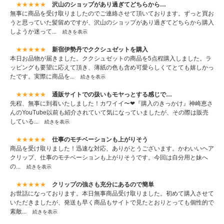
★★★★★
沢山のショップがあり過ぎてどちらから…
無事に商品を受け取りましたのでご連絡させて頂いております。ずっと買お
うと思っていた髪留めですが、沢山のショップがあり過ぎてどちらから購入
しようか迷って...
続きを表示
★★★★★
新宿伊勢丹でククシュゼットを購入
本日お品物が届きました。ククシュゼットの商品を5点程購入しました。ラ
ッピングも要望に応えて頂き、薄紙の色も含め可愛らしくてとても嬉しかっ
たです。実際に商品を...
続きを表示
★★★★★
通販サイトでの扱いもモヤっとする感じで…
先程、無事に到着いたしました！カワイイ〜❤『購入のきっかけ』神崎恵さ
んのYouTube以前も紹介されていて気になっていましたが、その際は販売
している...
続きを表示
★★★★★
仕事のモチベーションも上がりそう
商品を受け取りました！迅速な対応、ありがとうございます。かわいいヘア
クリップ、仕事のモチベーションも上がりそうです。今回は自分用と妹へ
の...
続きを表示
★★★★★
クリップの強さも充分にあるので簡単
お世話になっております。本日無事商品受け取りました。初めて購入させて
いただきましたが、発送も早く商品もサイトで見たとおりとっても個性的で
素敵...
続きを表示