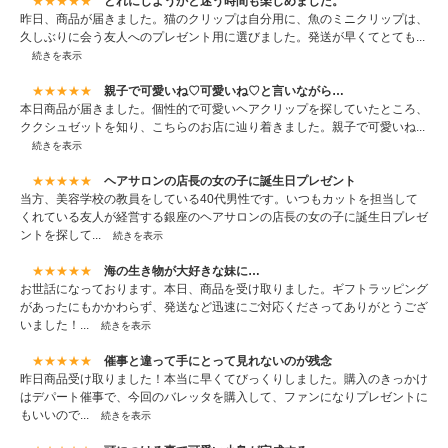
★★★★★
どれにしようかと迷う時間も楽しめました。
昨日、商品が届きました。猫のクリップは自分用に、魚のミニクリップは、
久しぶりに会う友人へのプレゼント用に選びました。発送が早くてとても...
続きを表示
★★★★★
親子で可愛いね♡可愛いね♡と言いながら…
本日商品が届きました。個性的で可愛いヘアクリップを探していたところ、
ククシュゼットを知り、こちらのお店に辿り着きました。親子で可愛いね...
続きを表示
★★★★★
ヘアサロンの店長の女の子に誕生日プレゼント
当方、美容学校の教員をしている40代男性です。いつもカットを担当して
くれている友人が経営する銀座のヘアサロンの店長の女の子に誕生日プレゼ
ントを探して...
続きを表示
★★★★★
海の生き物が大好きな妹に…
お世話になっております。本日、商品を受け取りました。ギフトラッピング
があったにもかかわらず、発送など迅速にご対応くださってありがとうござ
いました！...
続きを表示
★★★★★
催事と違って手にとって見れないのが残念
昨日商品受け取りました！本当に早くてびっくりしました。購入のきっかけ
はデパート催事で、今回のバレッタを購入して、ファンになりプレゼントに
もいいので...
続きを表示