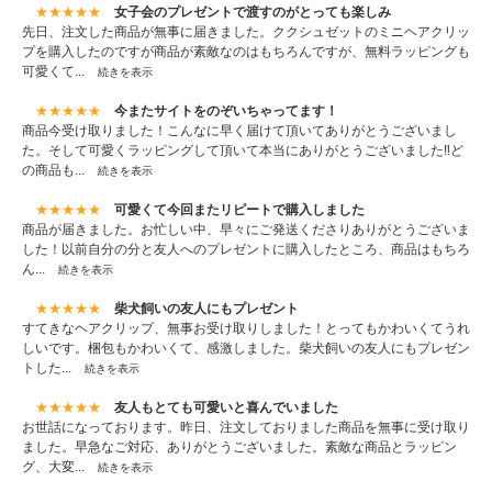
★★★★★
女子会のプレゼントで渡すのがとっても楽しみ
先日、注文した商品が無事に届きました。ククシュゼットのミニヘアクリッ
プを購入したのですが商品が素敵なのはもちろんですが、無料ラッピングも
可愛くて...
続きを表示
★★★★★
今またサイトをのぞいちゃってます！
商品今受け取りました！こんなに早く届けて頂いてありがとうございまし
た。そして可愛くラッピングして頂いて本当にありがとうございました‼︎ど
の商品も...
続きを表示
★★★★★
可愛くて今回またリピートで購入しました
商品が届きました。お忙しい中、早々にご発送くださりありがとうございま
した！以前自分の分と友人へのプレゼントに購入したところ、商品はもちろ
ん...
続きを表示
★★★★★
柴犬飼いの友人にもプレゼント
すてきなヘアクリップ、無事お受け取りしました！とってもかわいくてうれ
しいです。梱包もかわいくて、感激しました。柴犬飼いの友人にもプレゼン
トした...
続きを表示
★★★★★
友人もとても可愛いと喜んでいました
お世話になっております。昨日、注文しておりました商品を無事に受け取り
ました。早急なご対応、ありがとうございました。素敵な商品とラッピン
グ、大変...
続きを表示