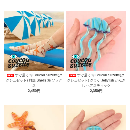
すぐ届く☆Coucou Suzette(ク
すぐ届く☆Coucou Suzette(ク
クシュゼット) 貝殻 Shells 海 ソック
クシュゼット) クラゲ Jellyfish かんざ
ス
し ヘアスティック
2,450円
2,350円