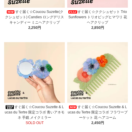
すぐ届く☆Coucou Suzette(ク
すぐ届く☆ククシュゼット Trio
クシュゼット) Candies ロングデリス
Sunflowers トリオビッグヒマワリ 花
キャンディー ミニヘアクリップ
ヘアクリップ
2,250円
2,850円
すぐ届く☆Coucou Suzette & L
すぐ届く☆Coucou Suzette & L
ucas du Tertre 限定コラボ 青いアネモ
ucas du Tertre 限定コラボ フラワーブ
ネ 手鏡 メイクミラー
ーケット 花 ヘアコーム
SOLD OUT
2,450円