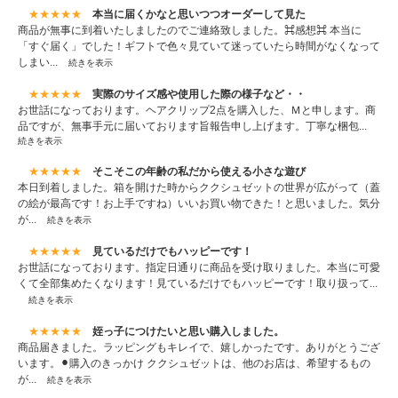
★★★★★
本当に届くかなと思いつつオーダーして見た
商品が無事に到着いたしましたのでご連絡致しました。⌘感想⌘ 本当に
「すぐ届く」でした！ギフトで色々見ていて迷っていたら時間がなくなって
しまい...
続きを表示
★★★★★
実際のサイズ感や使用した際の様子など・・
お世話になっております。ヘアクリップ2点を購入した、Ｍと申します。商
品ですが、無事手元に届いております旨報告申し上げます。丁寧な梱包...
続きを表示
★★★★★
そこそこの年齢の私だから使える小さな遊び
本日到着しました。箱を開けた時からククシュゼットの世界が広がって（蓋
の絵が最高です！お上手ですね）いいお買い物できた！と思いました。気分
が...
続きを表示
★★★★★
見ているだけでもハッピーです！
お世話になっております。指定日通りに商品を受け取りました。本当に可愛
くて全部集めたくなります！見ているだけでもハッピーです！取り扱って...
続きを表示
★★★★★
姪っ子につけたいと思い購入しました。
商品届きました。ラッピングもキレイで、嬉しかったです。ありがとうござ
います。⚫︎購入のきっかけ ククシュゼットは、他のお店は、希望するもの
が...
続きを表示