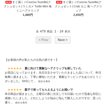
すぐ届く☆Coucou Suzette(ク
すぐ届く☆Coucou Suzette(ク
クシュゼット) ウミガメ Turtle Mini 海
クシュゼット) Crab カニ 海 ヘアクリ
ミニヘアクリップ
ップ
1,480円
2,450円
479
1
24
全
商品
-
表示
< Prev
Next >
【お客様の声が私たちの元気の源です！】
★★★★★
夏に向けて素敵なヘアクリップを探していた
お世話になっております。先日注文させていただきました品について、昨日
無事に届きました。丁寧に梱包いただき、素敵なラッピングをありがとうご
ざいました。SNSにて...
続きを表示
★★★★★
親子で使ってもらえるようにお揃いで
本日商品が届きました。土曜日の夜に注文して今日届いたので迅速な対応に
感激いたしました。どれにしようか悩みに悩んで購入したのですが、思った
通り...
続きを表示