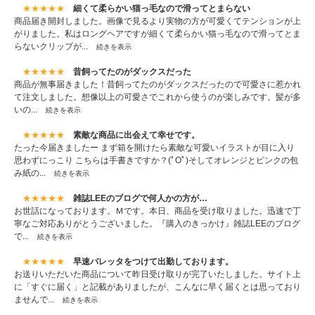
★★★★★
細くて柔らかい猫っ毛なので滑ってとまらない
商品届き開封しました。画像で見るより実物の方が可愛くてテンションが上
がりました。私はロングヘアですが細くて柔らかい猫っ毛なので滑ってとま
らないクリップが...
続きを表示
★★★★★
昔飼ってたのがダックスだった
商品が無事届きました！昔飼ってたのがダックスだったので可愛さに惹かれ
て注文しました。想像以上の可愛さでこれから使うのが楽しみです。髪が多
いの...
続きを表示
★★★★★
素敵な商品に出会えて幸せです。
たった今届きましたー まず箱を開けたら素敵な可愛いイラストが目に入り
思わずにっこり こちらは手書きですか？(ﾟOﾟ)そしてオレンジとピンクの包
み紙の...
続きを表示
★★★★★
雑誌LEEのブログで何人かの方が…
お世話になっております。Ｍです。本日、商品を受け取りました。迅速で丁
寧なご対応ありがとうございました。『購入のきっかけ』雑誌LEEのブログ
で...
続きを表示
★★★★★
早速バレッタをつけて出勤しております。
お送りいただいた商品について昨日受け取りが完了いたしました。サイト上
に「すぐに届く」と記載がありましたが、こんなに早く届くとは思っており
ませんで...
続きを表示