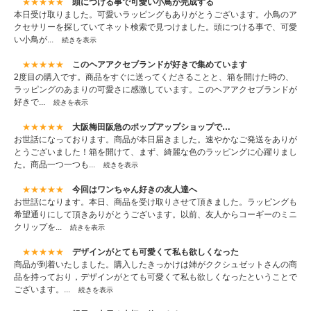
★★★★★
頭につける事で可愛い小鳥が完成する
本日受け取りました。可愛いラッピングもありがとうございます。小鳥のア
クセサリーを探していてネット検索で見つけました。頭につける事で、可愛
い小鳥が...
続きを表示
★★★★★
このヘアアクセブランドが好きで集めています
2度目の購入です。商品をすぐに送ってくださることと、箱を開けた時の、
ラッピングのあまりの可愛さに感激しています。このヘアアクセブランドが
好きで...
続きを表示
★★★★★
大阪梅田阪急のポップアップショップで…
お世話になっております。商品が本日届きました。速やかなご発送をありが
とうございました！箱を開けて、まず、綺麗な色のラッピングに心躍りまし
た。商品一つ一つも...
続きを表示
★★★★★
今回はワンちゃん好きの友人達へ
お世話になります。本日、商品を受け取りさせて頂きました。ラッピングも
希望通りにして頂きありがとうございます。以前、友人からコーギーのミニ
クリップを...
続きを表示
★★★★★
デザインがとても可愛くて私も欲しくなった
商品が到着いたしました。購入したきっかけは姉がククシュゼットさんの商
品を持っており，デザインがとても可愛くて私も欲しくなったということで
ございます。...
続きを表示