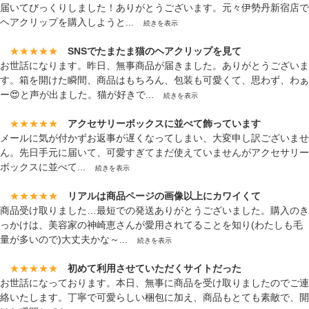
届いてびっくりしました！ありがとうございます。元々伊勢丹新宿店で
ヘアクリップを購入しようと...
続きを表示
★★★★★
SNSでたまたま猫のヘアクリップを見て
お世話になります。昨日、無事商品が届きました。ありがとうございま
す。箱を開けた瞬間、商品はもちろん、包装も可愛くて、思わず、わぁ
ー😍と声が出ました。猫が好きで...
続きを表示
★★★★★
アクセサリーボックスに並べて飾っています
メールに気が付かずお返事が遅くなってしまい、大変申し訳ございませ
ん。先日手元に届いて、可愛すぎてまだ使えていませんがアクセサリー
ボックスに並べて...
続きを表示
★★★★★
リアルは商品ページの画像以上にカワイくて
商品受け取りました…最短での発送ありがとうございました。購入のき
っかけは、美容家の神崎恵さんが愛用されてることを知り(わたしも毛
量が多いので)大丈夫かな～...
続きを表示
★★★★★
初めて利用させていただくサイトだった
お世話になっております。本日、無事に商品を受け取りましたのでご連
絡いたします。丁寧で可愛らしい梱包に加え、商品もとても素敵で、開