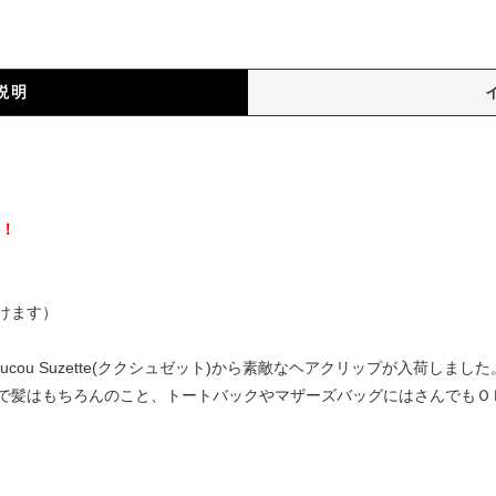
説明
）
料！
けます）
cou Suzette(ククシュゼット)から素敵なヘアクリップが入荷しま
で髪はもちろんのこと、トートバックやマザーズバッグにはさんでもＯ