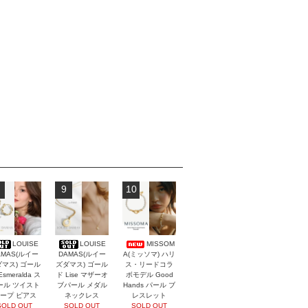
9
10
LOUISE
LOUISE
MISSOM
AMAS(ルイー
DAMAS(ルイー
A(ミッソマ) ハリ
マス) ゴール
ズダマス) ゴール
ス・リードコラ
Esmeralda ス
ド Lise マザーオ
ボモデル Good
ール ツイスト
ブパール メダル
Hands パール ブ
ープ ピアス
ネックレス
レスレット
SOLD OUT
SOLD OUT
SOLD OUT