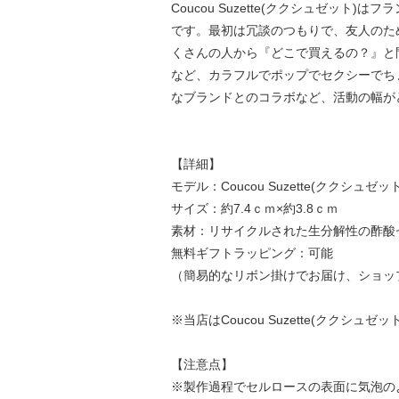
Coucou Suzette(ククシュゼット)
です。最初は冗談のつもりで、友人のために
くさんの人から『どこで買えるの？』と
など、カラフルでポップでセクシーでち
なブランドとのコラボなど、活動の幅が
【詳細】
モデル：Coucou Suzette(ククシュゼット) R
サイズ：約7.4ｃｍ×約3.8ｃｍ
素材：リサイクルされた生分解性の酢酸
無料ギフトラッピング：可能
（簡易的なリボン掛けでお届け、ショッ
※当店はCoucou Suzette(ククシ
【注意点】
※製作過程でセルロースの表面に気泡の