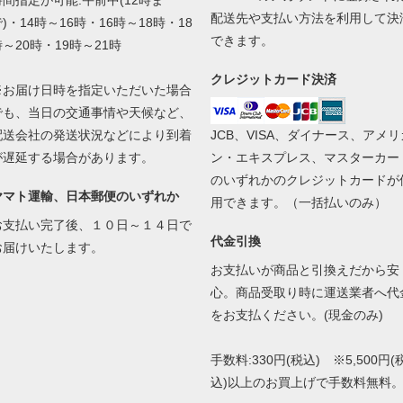
時間指定が可能:午前中(12時ま
配送先や支払い方法を利用して決
)・14時～16時・16時～18時・18
できます。
時～20時・19時～21時
クレジットカード決済
※お届け日時を指定いただいた場合
でも、当日の交通事情や天候など、
配送会社の発送状況などにより到着
JCB、VISA、ダイナース、アメリ
が遅延する場合があります。
ン・エキスプレス、マスターカー
のいずれかのクレジットカードが
ヤマト運輸、日本郵便のいずれか
用できます。（一括払いのみ）
お支払い完了後、１０日～１４日で
代金引換
お届けいたします。
お支払いが商品と引換えだから安
心。商品受取り時に運送業者へ代
をお支払ください。(現金のみ)
手数料:330円(税込) ※5,500円(
込)以上のお買上げで手数料無料