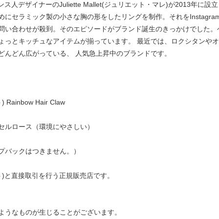
はフランス人デザイナーのJuliette Mallet(ジュリエット・マレ)が20
セラミック製の小さな胸の形をしたリングを制作。それをInstagram
問い合わせが殺到。そのエピソードがブランド誕生のきっかけでした。
ょっとキッチュなアイテムが揃っています。 最近では、ロクシタンや
どんどん広がっている、 人気急上昇中のブランドです。
ainbow Hair Claw
セルロース（環境にやさしい）
プバックはつきません。）
ュゼット)と直接取引を行う正規販売店です。
ようなものが生じることがございます。