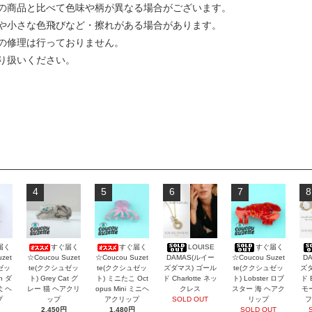
の商品と比べて色味や柄が異なる場合がございます。
や小さな色飛びなど・擦れがある場合があります。
の修理は行っておりません。
り扱いください。
4
5
6
7
8
届く
すぐ届く
すぐ届く
LOUISE
すぐ届く
zet
☆Coucou Suzet
☆Coucou Suzet
DAMAS(ルイー
☆Coucou Suzet
D
ゼッ
te(ククシュゼッ
te(ククシュゼッ
ズダマス) ゴール
te(ククシュゼッ
ズダ
an ダ
ト) Grey Cat グ
ト) ミニたこ Oct
ド Charlotte ネッ
ト) Lobster ロブ
ド 
犬 ヘ
レー 猫 ヘアクリ
opus Mini ミニヘ
クレス
スター 海 ヘアク
モ
プ
ップ
アクリップ
SOLD OUT
リップ
フ
2,450円
1,480円
SOLD OUT