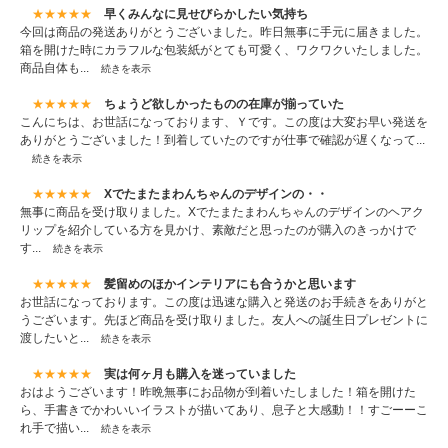
★★★★★
早くみんなに見せびらかしたい気持ち
今回は商品の発送ありがとうございました。昨日無事に手元に届きました。
箱を開けた時にカラフルな包装紙がとても可愛く、ワクワクいたしました。
商品自体も...
続きを表示
★★★★★
ちょうど欲しかったものの在庫が揃っていた
こんにちは、お世話になっております、Ｙです。この度は大変お早い発送を
ありがとうございました！到着していたのですが仕事で確認が遅くなって...
続きを表示
★★★★★
Xでたまたまわんちゃんのデザインの・・
無事に商品を受け取りました。Xでたまたまわんちゃんのデザインのヘアク
リップを紹介している方を見かけ、素敵だと思ったのが購入のきっかけで
す...
続きを表示
★★★★★
髪留めのほかインテリアにも合うかと思います
お世話になっております。この度は迅速な購入と発送のお手続きをありがと
うございます。先ほど商品を受け取りました。友人への誕生日プレゼントに
渡したいと...
続きを表示
★★★★★
実は何ヶ月も購入を迷っていました
おはようございます！昨晩無事にお品物が到着いたしました！箱を開けた
ら、手書きでかわいいイラストが描いてあり、息子と大感動！！すごーーこ
れ手で描い...
続きを表示