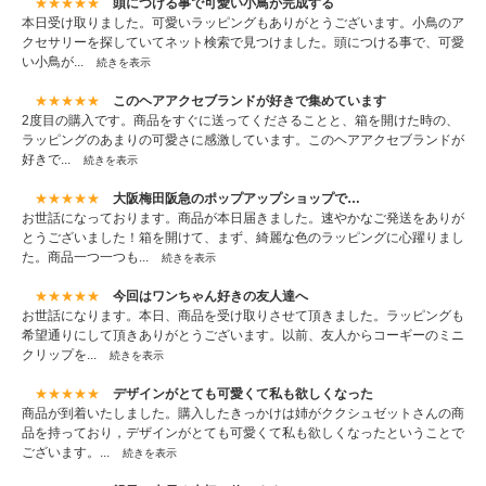
★★★★★
頭につける事で可愛い小鳥が完成する
本日受け取りました。可愛いラッピングもありがとうございます。小鳥のア
クセサリーを探していてネット検索で見つけました。頭につける事で、可愛
い小鳥が...
続きを表示
★★★★★
このヘアアクセブランドが好きで集めています
2度目の購入です。商品をすぐに送ってくださることと、箱を開けた時の、
ラッピングのあまりの可愛さに感激しています。このヘアアクセブランドが
好きで...
続きを表示
★★★★★
大阪梅田阪急のポップアップショップで…
お世話になっております。商品が本日届きました。速やかなご発送をありが
とうございました！箱を開けて、まず、綺麗な色のラッピングに心躍りまし
た。商品一つ一つも...
続きを表示
★★★★★
今回はワンちゃん好きの友人達へ
お世話になります。本日、商品を受け取りさせて頂きました。ラッピングも
希望通りにして頂きありがとうございます。以前、友人からコーギーのミニ
クリップを...
続きを表示
★★★★★
デザインがとても可愛くて私も欲しくなった
商品が到着いたしました。購入したきっかけは姉がククシュゼットさんの商
品を持っており，デザインがとても可愛くて私も欲しくなったということで
ございます。...
続きを表示