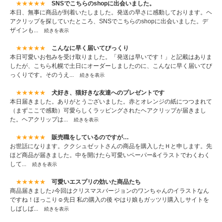
★★★★★
SNSでこちらのshopに出会いました。
本日、無事に商品が到着いたしました。発送の早さに感動しております。ヘ
アクリップを探していたところ、SNSでこちらのshopに出会いました。デ
ザインも...
続きを表示
★★★★★
こんなに早く届いてびっくり
本日可愛いお包みを受け取りました。「発送は早いです！」と記載はありま
したが、こちら札幌で土日にオーダーしましたのに、こんなに早く届いてび
っくりです。そのうえ...
続きを表示
★★★★★
犬好き、猫好きな友達へのプレゼントです
本日届きました。ありがとうございました。赤とオレンジの紙につつまれて
（まずここで感動）可愛らしくラッピングされたヘアクリップが届きまし
た。ヘアクリップは...
続きを表示
★★★★★
販売職をしているのですが…
お世話になります。ククシュゼットさんの商品を購入したＨと申します。先
ほど商品が届きました。中を開けたら可愛いペーパー&イラストでわくわく
して...
続きを表示
★★★★★
可愛いエスプリの効いた商品たち
商品届きました♪今回はクリスマスバージョンのワンちゃんのイラストなん
ですね！ほっこり☺️先日 私の購入の後 やはり娘もガッツリ購入しサイトを
しばしば...
続きを表示