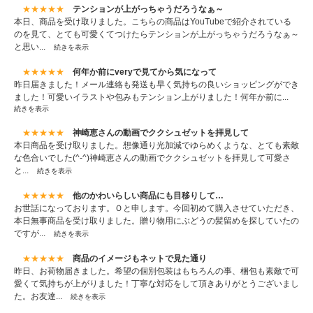
★★★★★
テンションが上がっちゃうだろうなぁ～
本日、商品を受け取りました。こちらの商品はYouTubeで紹介されている
のを見て、とても可愛くてつけたらテンションが上がっちゃうだろうなぁ～
と思い...
続きを表示
★★★★★
何年か前にveryで見てから気になって
昨日届きました！メール連絡も発送も早く気持ちの良いショッピングができ
ました！可愛いイラストや包みもテンション上がりました！何年か前に...
続きを表示
★★★★★
神崎恵さんの動画でククシュゼットを拝見して
本日商品を受け取りました。想像通り光加減でゆらめくような、とても素敵
な色合いでした(^-^)神崎恵さんの動画でククシュゼットを拝見して可愛さ
と...
続きを表示
★★★★★
他のかわいらしい商品にも目移りして…
お世話になっております。Ｏと申します。今回初めて購入させていただき、
本日無事商品を受け取りました。贈り物用にぶどうの髪留めを探していたの
ですが...
続きを表示
★★★★★
商品のイメージもネットで見た通り
昨日、お荷物届きました。希望の個別包装はもちろんの事、梱包も素敵で可
愛くて気持ちが上がりました！丁寧な対応をして頂きありがとうございまし
た。お友達...
続きを表示