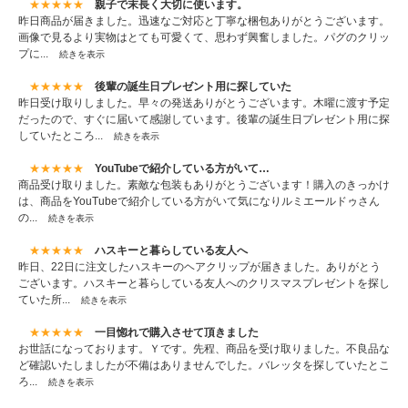
★★★★★
親子で末長く大切に使います。
昨日商品が届きました。迅速なご対応と丁寧な梱包ありがとうございます。
画像で見るより実物はとても可愛くて、思わず興奮しました。パグのクリッ
プに...
続きを表示
★★★★★
後輩の誕生日プレゼント用に探していた
昨日受け取りしました。早々の発送ありがとうございます。木曜に渡す予定
だったので、すぐに届いて感謝しています。後輩の誕生日プレゼント用に探
していたところ...
続きを表示
★★★★★
YouTubeで紹介している方がいて…
商品受け取りました。素敵な包装もありがとうございます！購入のきっかけ
は、商品をYouTubeで紹介している方がいて気になりルミエールドゥさん
の...
続きを表示
★★★★★
ハスキーと暮らしている友人へ
昨日、22日に注文したハスキーのヘアクリップが届きました。ありがとう
ございます。ハスキーと暮らしている友人へのクリスマスプレゼントを探し
ていた所...
続きを表示
★★★★★
一目惚れで購入させて頂きました
お世話になっております。Ｙです。先程、商品を受け取りました。不良品な
ど確認いたしましたが不備はありませんでした。バレッタを探していたとこ
ろ...
続きを表示