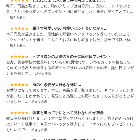
★★★★★
どれにしようかと迷う時間も楽しめました。
昨日、商品が届きました。猫のクリップは自分用に、魚のミニクリップは、
久しぶりに会う友人へのプレゼント用に選びました。発送が早くてとても...
続きを表示
★★★★★
親子で可愛いね♡可愛いね♡と言いながら…
本日商品が届きました。個性的で可愛いヘアクリップを探していたところ、
ククシュゼットを知り、こちらのお店に辿り着きました。親子で可愛いね...
続きを表示
★★★★★
ヘアサロンの店長の女の子に誕生日プレゼント
当方、美容学校の教員をしている40代男性です。いつもカットを担当して
くれている友人が経営する銀座のヘアサロンの店長の女の子に誕生日プレゼ
ントを探して...
続きを表示
★★★★★
海の生き物が大好きな妹に…
お世話になっております。本日、商品を受け取りました。ギフトラッピング
があったにもかかわらず、発送など迅速にご対応くださってありがとうござ
いました！...
続きを表示
★★★★★
催事と違って手にとって見れないのが残念
昨日商品受け取りました！本当に早くてびっくりしました。購入のきっかけ
はデパート催事で、今回のバレッタを購入して、ファンになりプレゼントに
もいいので...
続きを表示