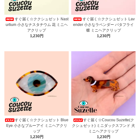
すぐ届く☆ククシュゼット Nast
すぐ届く☆ククシュゼット Lav
urtium 小さなナスタチウム 花 ミニヘ
ender 小さなラベンダー バタフライ
アクリップ
蝶 ミニヘアクリップ
1,230円
1,230円
すぐ届く☆ククシュゼット Blue
すぐ届く☆Coucou Suzette(ク
Eye 小さなブルーアイ ミニヘアクリ
クシュゼット) ミニダックスフンド 犬
ップ
ミニヘアクリップ
1,230円
1,230円