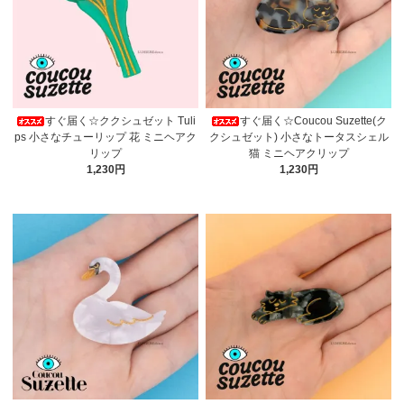
すぐ届く☆ククシュゼット Tuli
すぐ届く☆Coucou Suzette(ク
ps 小さなチューリップ 花 ミニヘアク
クシュゼット) 小さなトータスシェル
リップ
猫 ミニヘアクリップ
1,230円
1,230円