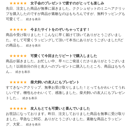
★★★★★
女子会のプレゼントで渡すのがとっても楽しみ
先日、注文した商品が無事に届きました。ククシュゼットのミニヘアクリッ
プを購入したのですが商品が素敵なのはもちろんですが、無料ラッピングも
可愛くて...
続きを表示
★★★★★
今またサイトをのぞいちゃってます！
商品今受け取りました！こんなに早く届けて頂いてありがとうございまし
た。そして可愛くラッピングして頂いて本当にありがとうございました‼︎ど
の商品も...
続きを表示
★★★★★
可愛くて今回またリピートで購入しました
商品が届きました。お忙しい中、早々にご発送くださりありがとうございま
した！以前自分の分と友人へのプレゼントに購入したところ、商品はもちろ
ん...
続きを表示
★★★★★
柴犬飼いの友人にもプレゼント
すてきなヘアクリップ、無事お受け取りしました！とってもかわいくてうれ
しいです。梱包もかわいくて、感激しました。柴犬飼いの友人にもプレゼン
トした...
続きを表示
★★★★★
友人もとても可愛いと喜んでいました
お世話になっております。昨日、注文しておりました商品を無事に受け取り
ました。早急なご対応、ありがとうございました。素敵な商品とラッピン
グ、大変...
続きを表示