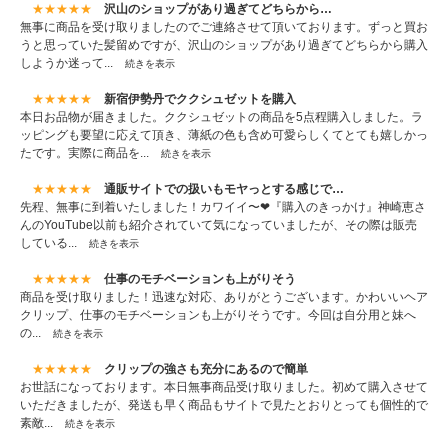
★★★★★
沢山のショップがあり過ぎてどちらから…
無事に商品を受け取りましたのでご連絡させて頂いております。ずっと買お
うと思っていた髪留めですが、沢山のショップがあり過ぎてどちらから購入
しようか迷って...
続きを表示
★★★★★
新宿伊勢丹でククシュゼットを購入
本日お品物が届きました。ククシュゼットの商品を5点程購入しました。ラ
ッピングも要望に応えて頂き、薄紙の色も含め可愛らしくてとても嬉しかっ
たです。実際に商品を...
続きを表示
★★★★★
通販サイトでの扱いもモヤっとする感じで…
先程、無事に到着いたしました！カワイイ〜❤『購入のきっかけ』神崎恵さ
んのYouTube以前も紹介されていて気になっていましたが、その際は販売
している...
続きを表示
★★★★★
仕事のモチベーションも上がりそう
商品を受け取りました！迅速な対応、ありがとうございます。かわいいヘア
クリップ、仕事のモチベーションも上がりそうです。今回は自分用と妹へ
の...
続きを表示
★★★★★
クリップの強さも充分にあるので簡単
お世話になっております。本日無事商品受け取りました。初めて購入させて
いただきましたが、発送も早く商品もサイトで見たとおりとっても個性的で
素敵...
続きを表示