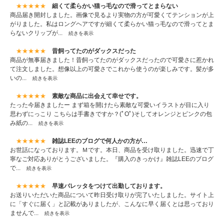
★★★★★
細くて柔らかい猫っ毛なので滑ってとまらない
商品届き開封しました。画像で見るより実物の方が可愛くてテンションが上
がりました。私はロングヘアですが細くて柔らかい猫っ毛なので滑ってとま
らないクリップが...
続きを表示
★★★★★
昔飼ってたのがダックスだった
商品が無事届きました！昔飼ってたのがダックスだったので可愛さに惹かれ
て注文しました。想像以上の可愛さでこれから使うのが楽しみです。髪が多
いの...
続きを表示
★★★★★
素敵な商品に出会えて幸せです。
たった今届きましたー まず箱を開けたら素敵な可愛いイラストが目に入り
思わずにっこり こちらは手書きですか？(ﾟOﾟ)そしてオレンジとピンクの包
み紙の...
続きを表示
★★★★★
雑誌LEEのブログで何人かの方が…
お世話になっております。Ｍです。本日、商品を受け取りました。迅速で丁
寧なご対応ありがとうございました。『購入のきっかけ』雑誌LEEのブログ
で...
続きを表示
★★★★★
早速バレッタをつけて出勤しております。
お送りいただいた商品について昨日受け取りが完了いたしました。サイト上
に「すぐに届く」と記載がありましたが、こんなに早く届くとは思っており
ませんで...
続きを表示