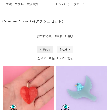
手鏡・文房具・生活雑貨
ピンバッチ・ブローチ
Coucou Suzette(ククシュゼット)
おすすめ順
価格順
新着順
< Prev
Next >
479
1
24
全
商品
-
表示