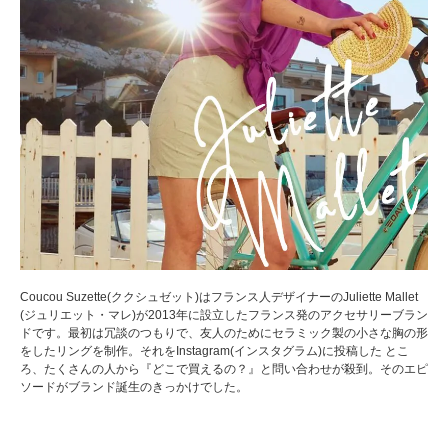
Coucou Suzette(ククシュゼット)はフランス人デザイナーのJuliette Mallet
(ジュリエット・マレ)が2013年に設立したフランス発のアクセサリーブラン
ドです。最初は冗談のつもりで、友人のためにセラミック製の小さな胸の形
をしたリングを制作。それをInstagram(インスタグラム)に投稿した とこ
ろ、たくさんの人から『どこで買えるの？』と問い合わせが殺到。そのエピ
ソードがブランド誕生のきっかけでした。