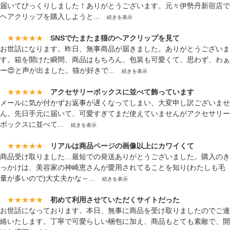
届いてびっくりしました！ありがとうございます。元々伊勢丹新宿店で
ヘアクリップを購入しようと...
続きを表示
★★★★★
SNSでたまたま猫のヘアクリップを見て
お世話になります。昨日、無事商品が届きました。ありがとうございま
す。箱を開けた瞬間、商品はもちろん、包装も可愛くて、思わず、わぁ
ー😍と声が出ました。猫が好きで...
続きを表示
★★★★★
アクセサリーボックスに並べて飾っています
メールに気が付かずお返事が遅くなってしまい、大変申し訳ございませ
ん。先日手元に届いて、可愛すぎてまだ使えていませんがアクセサリー
ボックスに並べて...
続きを表示
★★★★★
リアルは商品ページの画像以上にカワイくて
商品受け取りました…最短での発送ありがとうございました。購入のき
っかけは、美容家の神崎恵さんが愛用されてることを知り(わたしも毛
量が多いので)大丈夫かな～...
続きを表示
★★★★★
初めて利用させていただくサイトだった
お世話になっております。本日、無事に商品を受け取りましたのでご連
絡いたします。丁寧で可愛らしい梱包に加え、商品もとても素敵で、開