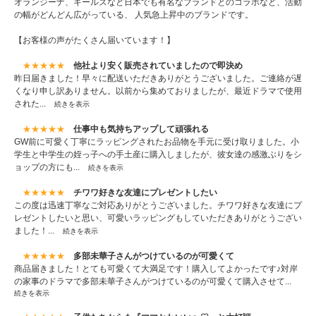
オランジーナ、キールズなど日本でも有名なブランドとのコラボなど、活動
の幅がどんどん広がっている、 人気急上昇中のブランドです。
【お客様の声がたくさん届いています！】
★★★★★
他社より安く販売されていましたので即決め
昨日届きました！早々に配送いただきありがとうございました。ご連絡が遅
くなり申し訳ありません。以前から集めておりましたが、最近ドラマで使用
された...
続きを表示
★★★★★
仕事中も気持ちアップして頑張れる
GW前に可愛く丁寧にラッピングされたお品物を手元に受け取りました。小
学生と中学生の姪っ子への手土産に購入しましたが、彼女達の感激ぶりをシ
ョップの方にも...
続きを表示
★★★★★
チワワ好きな友達にプレゼントしたい
この度は迅速丁寧なご対応ありがとうございました。チワワ好きな友達にプ
レゼントしたいと思い、可愛いラッピングもしていただきありがとうござい
ました！...
続きを表示
★★★★★
多部未華子さんがつけているのが可愛くて
商品届きました！とても可愛くて大満足です！購入してよかったです♪対岸
の家事のドラマで多部未華子さんがつけているのが可愛くて購入させて...
続きを表示