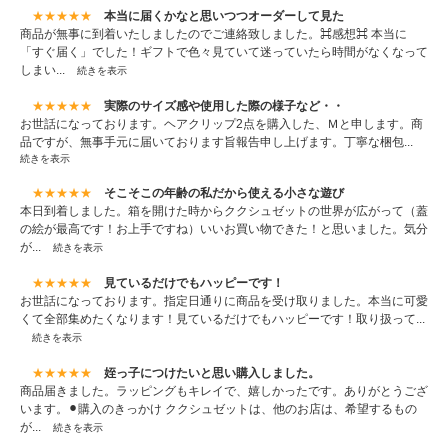
★★★★★
本当に届くかなと思いつつオーダーして見た
商品が無事に到着いたしましたのでご連絡致しました。⌘感想⌘ 本当に
「すぐ届く」でした！ギフトで色々見ていて迷っていたら時間がなくなって
しまい...
続きを表示
★★★★★
実際のサイズ感や使用した際の様子など・・
お世話になっております。ヘアクリップ2点を購入した、Ｍと申します。商
品ですが、無事手元に届いております旨報告申し上げます。丁寧な梱包...
続きを表示
★★★★★
そこそこの年齢の私だから使える小さな遊び
本日到着しました。箱を開けた時からククシュゼットの世界が広がって（蓋
の絵が最高です！お上手ですね）いいお買い物できた！と思いました。気分
が...
続きを表示
★★★★★
見ているだけでもハッピーです！
お世話になっております。指定日通りに商品を受け取りました。本当に可愛
くて全部集めたくなります！見ているだけでもハッピーです！取り扱って...
続きを表示
★★★★★
姪っ子につけたいと思い購入しました。
商品届きました。ラッピングもキレイで、嬉しかったです。ありがとうござ
います。⚫︎購入のきっかけ ククシュゼットは、他のお店は、希望するもの
が...
続きを表示