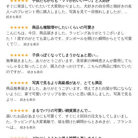
★★★★★
子供たちからも『ママかわいい〜♡』と大好評
すぐに発送していただいて大変助かりました。犬好きの自分用と猫好きの友
人へのプレゼント用に購入しました。写真を見て一目惚れしましたが、...
続きを表示
★★★★★
商品も種類増やしたいくらいの可愛さ
こんにちは。今日、商品届きました。ラッピングありがとうございまし
た！！渡すのがとても楽しみです。ダンボールを開けた瞬間からとても可愛
くて♡...
続きを表示
★★★★★
子供っぽくなってしまうかなぁと思い…
無事届きました。ありがとうございます。美容家の神崎恵さんが愛用してら
っしゃると知ったことが、購入のきっかけです。こちらの商品に憧れていた
のですが...
続きを表示
★★★★★
写真で見るより高級感があり、とても満足
商品無事届きました。ありがとうございます。増えてきた白髪が気にならな
いように、家で可愛いクリップを使いたいと思い購入しました。写真で見る
より...
続きを表示
★★★★★
まるでパリの可愛い雑貨屋さんで…
届いたお品があまりにも可愛くて、すぐに２回目の注文をしてしまいまし
た。ラッピングも大変素敵で、箱を開けた瞬間からときめきが。。フランス
へは...
続きを表示