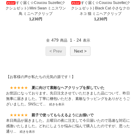
すぐ届く☆Coucou Suzette(ク
すぐ届く☆Coucou Suzette(ク
クシュゼット) Mini Swan ミニスワン
クシュゼット) Black Cat 小さなクロ
鳥 ミニヘアクリップ
ネコ 猫 ミニヘアクリップ
1,230円
1,230円
479
1
24
全
商品
-
表示
< Prev
Next >
【お客様の声が私たちの元気の源です！】
★★★★★
夏に向けて素敵なヘアクリップを探していた
お世話になっております。先日注文させていただきました品について、昨日
無事に届きました。丁寧に梱包いただき、素敵なラッピングをありがとうご
ざいました。SNSにて...
続きを表示
★★★★★
親子で使ってもらえるようにお揃いで
本日商品が届きました。土曜日の夜に注文して今日届いたので迅速な対応に
感激いたしました。どれにしようか悩みに悩んで購入したのですが、思った
通り...
続きを表示