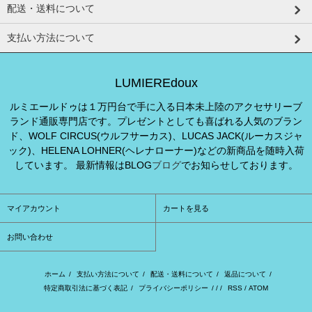
配送・送料について
支払い方法について
LUMIEREdoux
ルミエールドゥは１万円台で手に入る日本未上陸のアクセサリーブ
ランド通販専門店です。プレゼントとしても喜ばれる人気のブラン
ド、WOLF CIRCUS(ウルフサーカス)、LUCAS JACK(ルーカスジャ
ック)、HELENA LOHNER(ヘレナローナー)などの新商品を随時入荷
しています。 最新情報はBLOG
ブログ
でお知らせしております。
マイアカウント
カートを見る
お問い合わせ
ホーム
/
支払い方法について
/
配送・送料について
/
返品について
/
特定商取引法に基づく表記
/
プライバシーポリシー
/ / /
RSS
/
ATOM