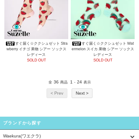
すぐ届く☆ククシュゼット Stra
すぐ届く☆ククシュゼット Wat
wberry イチゴ 果物 シアー ソックス
ermelon スイカ 果物 シアー ソックス
レディース
レディース
SOLD OUT
SOLD OUT
36
1
24
全
商品
-
表示
< Prev
Next >
ブランドから探す
Waekura(ワエクラ)