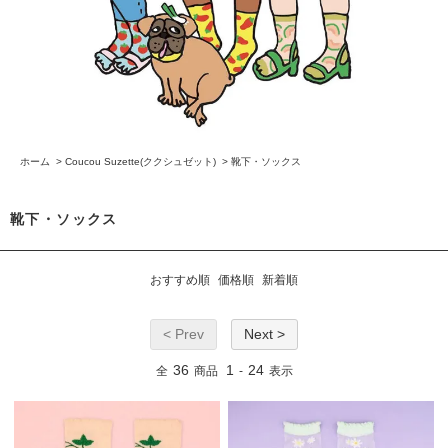
ホーム
>
Coucou Suzette(ククシュゼット)
>
靴下・ソックス
靴下・ソックス
おすすめ順
価格順
新着順
< Prev
Next >
36
1
24
全
商品
-
表示