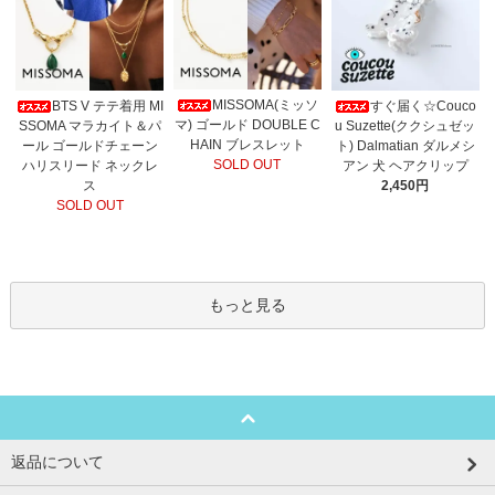
MISSOMA(ミッソ
BTS V テテ着用 MI
すぐ届く☆Couco
マ) ゴールド DOUBLE C
SSOMA マラカイト＆パ
u Suzette(ククシュゼッ
HAIN ブレスレット
ール ゴールドチェーン
ト) Dalmatian ダルメシ
SOLD OUT
ハリスリード ネックレ
アン 犬 ヘアクリップ
ス
2,450円
SOLD OUT
もっと見る
返品について