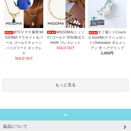
MISSOMA(ミッソ
BTS V テテ着用 MI
すぐ届く☆Couco
マ) ゴールド DOUBLE C
SSOMA マラカイト＆パ
u Suzette(ククシュゼッ
HAIN ブレスレット
ール ゴールドチェーン
ト) Dalmatian ダルメシ
SOLD OUT
ハリスリード ネックレ
アン 犬 ヘアクリップ
ス
2,450円
SOLD OUT
もっと見る
返品について