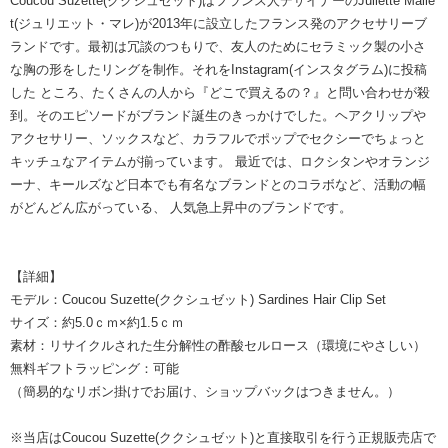
Coucou Suzette(ククシュゼット)はフランス人デザイナーのJuliette Malle
t(ジュリエット・マレ)が2013年に設立したフランス発のアクセサリーブ
ランドです。最初は冗談のつもりで、友人のためにセラミック製の小さ
な胸の形をしたリングを制作。それをInstagram(インスタグラム)に投稿
した ところ、たくさんの人から『どこで買えるの？』と問い合わせが殺
到。そのエピソードがブランド誕生のきっかけでした。ヘアクリップや
アクセサリー、ソックスなど、カラフルでポップでセクシーでちょっと
キッチュなアイテムが揃っています。 最近では、ロクシタンやオランジ
ーナ、キールズなど日本でも有名なブランドとのコラボなど、活動の幅
がどんどん広がっている、 人気急上昇中のブランドです。
【詳細】
モデル：Coucou Suzette(ククシュゼット) Sardines Hair Clip Set
サイズ：約5.0ｃｍ×約1.5ｃｍ
素材：リサイクルされた生分解性の酢酸セルロース（環境にやさしい）
無料ギフトラッピング：可能
（簡易的なリボン掛けでお届け、ショップバックはつきません。）
※当店はCoucou Suzette(ククシュゼット)と直接取引を行う正規販売店で