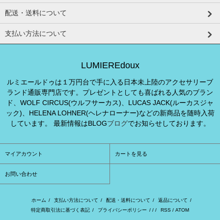
配送・送料について
支払い方法について
LUMIEREdoux
ルミエールドゥは１万円台で手に入る日本未上陸のアクセサリーブ
ランド通販専門店です。プレゼントとしても喜ばれる人気のブラン
ド、WOLF CIRCUS(ウルフサーカス)、LUCAS JACK(ルーカスジャ
ック)、HELENA LOHNER(ヘレナローナー)などの新商品を随時入荷
しています。 最新情報はBLOG
ブログ
でお知らせしております。
マイアカウント
カートを見る
お問い合わせ
ホーム
/
支払い方法について
/
配送・送料について
/
返品について
/
特定商取引法に基づく表記
/
プライバシーポリシー
/ / /
RSS
/
ATOM