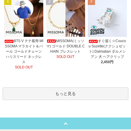
1
2
3
MISSOMA(ミッソ
BTS V テテ着用 MI
すぐ届く☆Couco
マ) ゴールド DOUBLE C
SSOMA マラカイト＆パ
u Suzette(ククシュゼッ
HAIN ブレスレット
ール ゴールドチェーン
ト) Dalmatian ダルメシ
SOLD OUT
ハリスリード ネックレ
アン 犬 ヘアクリップ
ス
2,450円
SOLD OUT
もっと見る