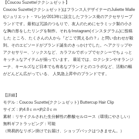
【Coucou Suzette/ククシュゼット】
Coucou Suzette(ククシュゼット)はフランス人デザイナーのJuliette Malle
t(ジュリエット・マレ)が2013年に設立したフランス発のアクセサリーブ
ランドです。最初は冗談のつもりで、友人のためにセラミック製の小さ
な胸の形をしたリングを制作。それをInstagram(インスタグラム)に投稿
した ところ、たくさんの人から『どこで買えるの？』と問い合わせが殺
到。そのエピソードがブランド誕生のきっかけでした。ヘアクリップや
アクセサリー、ソックスなど、カラフルでポップでセクシーでちょっと
キッチュなアイテムが揃っています。 最近では、ロクシタンやオランジ
ーナ、キールズなど日本でも有名なブランドとのコラボなど、活動の幅
がどんどん広がっている、 人気急上昇中のブランドです。
【詳細】
モデル：Coucou Suzette(ククシュゼット) Buttercup Hair Clip
サイズ：約4.8ｃｍ×約2.0ｃｍ
素材：リサイクルされた生分解性の酢酸セルロース（環境にやさしい）
無料ギフトラッピング：可能
（簡易的なリボン掛けでお届け、ショップバックはつきません。）