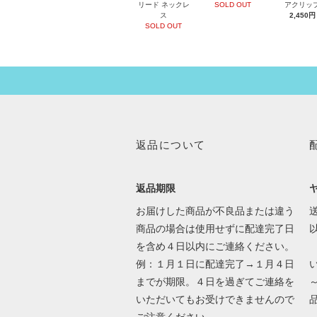
リード ネックレ
SOLD OUT
アクリッ
ス
2,450円
SOLD OUT
返品について
返品期限
お届けした商品が不良品または違う
送
商品の場合は使用せずに配達完了日
を含め４日以内にご連絡ください。
例：１月１日に配達完了→１月４日
までが期限。４日を過ぎてご連絡を
いただいてもお受けできませんので