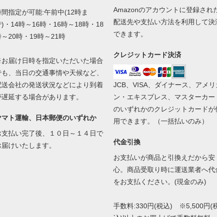
Amazonのアカウントに登録され
時間指定が可能:午前中(12時ま
配送先や支払い方法を利用して決
)・14時～16時・16時～18時・18
できます。
時～20時・19時～21時
クレジットカード決済
※お届け日時を指定いただいた場合
でも、当日の交通事情や天候など、
配送会社の発送状況などにより到着
JCB、VISA、ダイナース、アメリ
が遅延する場合があります。
ン・エキスプレス、マスターカー
のいずれかのクレジットカードが
ヤマト運輸、日本郵便のいずれか
用できます。（一括払いのみ）
お支払い完了後、１０日～１４日で
代金引換
お届けいたします。
お支払いが商品と引換えだから安
心。商品受取り時に運送業者へ代
をお支払ください。(現金のみ)
手数料:330円(税込) ※5,500円(