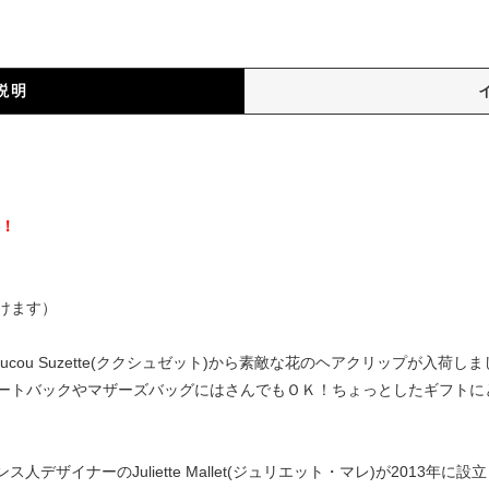
説明
）
料！
けます）
cou Suzette(ククシュゼット)から素敵な花のヘアクリップが入荷
ートバックやマザーズバッグにはさんでもＯＫ！ちょっとしたギフトに
はフランス人デザイナーのJuliette Mallet(ジュリエット・マレ)が20