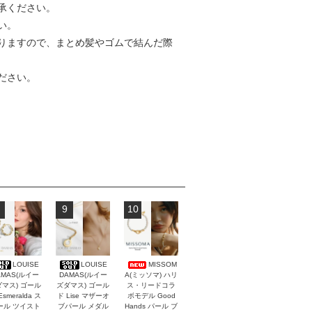
承ください。
い。
りますので、まとめ髪やゴムで結んだ際
ださい。
9
10
LOUISE
LOUISE
MISSOM
AMAS(ルイー
DAMAS(ルイー
A(ミッソマ) ハリ
マス) ゴール
ズダマス) ゴール
ス・リードコラ
Esmeralda ス
ド Lise マザーオ
ボモデル Good
ール ツイスト
ブパール メダル
Hands パール ブ