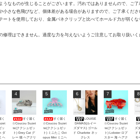
ようなものが生じることがございます。汚れではありませんので、ご了
や小さな色飛びなど、個体差がある場合がありますので、ご了承くださ
テートを使用しており、金属バネクリップと比べてホールド力が弱くな
の修理はできません。過度な力を与えないようご注意してお取り扱いく
4
5
6
7
8
届く
すぐ届く
すぐ届く
LOUISE
すぐ届く
zet
☆Coucou Suzet
☆Coucou Suzet
DAMAS(ルイー
☆Coucou Suzet
D
ゼッ
te(ククシュゼッ
te(ククシュゼッ
ズダマス) ゴール
te(ククシュゼッ
ズダ
an ダ
ト) Grey Cat グ
ト) ミニたこ Oct
ド Charlotte ネッ
ト) Lobster ロブ
ド 
犬 ヘ
レー 猫 ヘアクリ
opus Mini ミニヘ
クレス
スター 海 ヘアク
モ