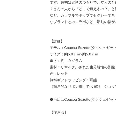
です。最初は冗談のつもりで、友人のために
くさんの人から『どこで買えるの？』と
など、カラフルでポップでセクシーでち
なブランドとのコラボなど、活動の幅が
【詳細】
モデル：Coucou Suzette(ククシュゼット) P
サイズ：約5.0ｃｍ×約5.0ｃｍ
重さ：約１９グラム
素材：リサイクルされた生分解性の酢酸
色：レッド
無料ギフトラッピング：可能
（簡易的なリボン掛けでお届け、ショッ
※当店はCoucou Suzette(ククシ
【注意点】