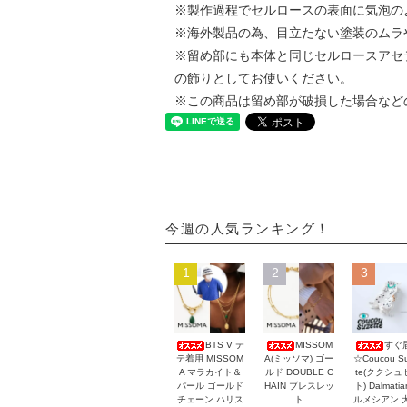
※製作過程でセルロースの表面に気泡の
※海外製品の為、目立たない塗装のムラ
※留め部にも本体と同じセルロースアセ
の飾りとしてお使いください。
※この商品は留め部が破損した場合など
今週の人気ランキング！
1
2
3
BTS V テ
MISSOM
すぐ
テ着用 MISSOM
A(ミッソマ) ゴー
☆Coucou Su
A マラカイト＆
ルド DOUBLE C
te(ククシュ
パール ゴールド
HAIN ブレスレッ
ト) Dalmati
チェーン ハリス
ト
ルメシアン 