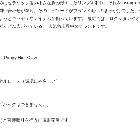
セラミック製の小さな胸の形をしたリングを制作。それをInstagram
問い合わせが殺到。そのエピソードがブランド誕生のきっかけでした。
ょっとキッチュなアイテムが揃っています。 最近では、ロクシタンや
どんどん広がっている、 人気急上昇中のブランドです。
oppy Hair Claw
セルロース（環境にやさしい）
プバックはつきません。）
ュゼット)と直接取引を行う正規販売店です。