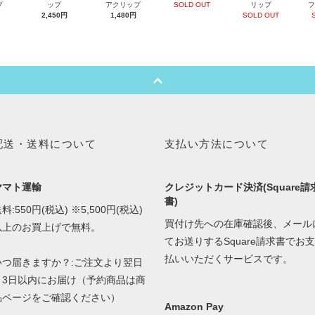
プ
ップ
アクリップ
SOLD OUT
リップ
フ
2,450円
1,480円
SOLD OUT
配送・送料について
支払い方法について
ヤマト運輸
クレジットカード決済(Square請
書)
料:550円(税込) ※5,500円(税込)
買付け先への在庫確認後、メール
以上のお買上げで無料。
てお送りするSquare請求書でお支
払いいただくサービスです。
いつ届きますか？:ご注文より翌日
～3日以内にお届け（予約商品は商
品ページをご確認ください）
Amazon Pay