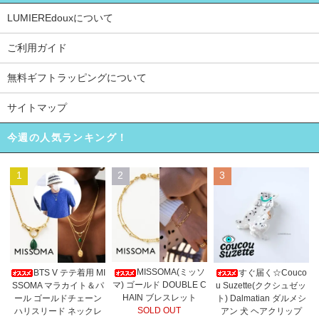
LUMIEREdouxについて
ご利用ガイド
無料ギフトラッピングについて
サイトマップ
今週の人気ランキング！
1
2
3
MISSOMA(ミッソ
BTS V テテ着用 MI
すぐ届く☆Couco
マ) ゴールド DOUBLE C
SSOMA マラカイト＆パ
u Suzette(ククシュゼッ
HAIN ブレスレット
ール ゴールドチェーン
ト) Dalmatian ダルメシ
SOLD OUT
ハリスリード ネックレ
アン 犬 ヘアクリップ