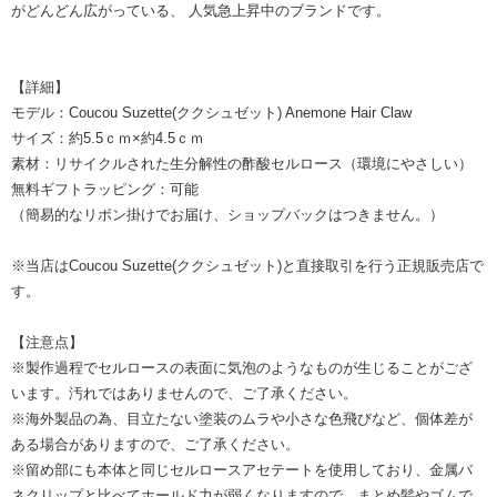
がどんどん広がっている、 人気急上昇中のブランドです。
【詳細】
モデル：Coucou Suzette(ククシュゼット) Anemone Hair Claw
サイズ：約5.5ｃｍ×約4.5ｃｍ
素材：リサイクルされた生分解性の酢酸セルロース（環境にやさしい）
無料ギフトラッピング：可能
（簡易的なリボン掛けでお届け、ショップバックはつきません。）
※当店はCoucou Suzette(ククシュゼット)と直接取引を行う正規販売店で
す。
【注意点】
※製作過程でセルロースの表面に気泡のようなものが生じることがござ
います。汚れではありませんので、ご了承ください。
※海外製品の為、目立たない塗装のムラや小さな色飛びなど、個体差が
ある場合がありますので、ご了承ください。
※留め部にも本体と同じセルロースアセテートを使用しており、金属バ
ネクリップと比べてホールド力が弱くなりますので、まとめ髪やゴムで