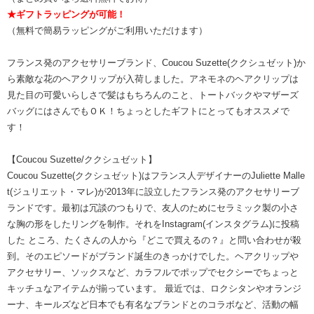
★ギフトラッピングが可能！
（無料で簡易ラッピングがご利用いただけます）
フランス発のアクセサリーブランド、Coucou Suzette(ククシュゼット)か
ら素敵な花のヘアクリップが入荷しました。アネモネのヘアクリップは
見た目の可愛いらしさで髪はもちろんのこと、トートバックやマザーズ
バッグにはさんでもＯＫ！ちょっとしたギフトにとってもオススメで
す！
【Coucou Suzette/ククシュゼット】
Coucou Suzette(ククシュゼット)はフランス人デザイナーのJuliette Malle
t(ジュリエット・マレ)が2013年に設立したフランス発のアクセサリーブ
ランドです。最初は冗談のつもりで、友人のためにセラミック製の小さ
な胸の形をしたリングを制作。それをInstagram(インスタグラム)に投稿
した ところ、たくさんの人から『どこで買えるの？』と問い合わせが殺
到。そのエピソードがブランド誕生のきっかけでした。ヘアクリップや
アクセサリー、ソックスなど、カラフルでポップでセクシーでちょっと
キッチュなアイテムが揃っています。 最近では、ロクシタンやオランジ
ーナ、キールズなど日本でも有名なブランドとのコラボなど、活動の幅