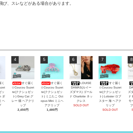
飛び、スレなどがある場合があります。
4
5
6
7
8
届く
すぐ届く
すぐ届く
LOUISE
すぐ届く
zet
☆Coucou Suzet
☆Coucou Suzet
DAMAS(ルイー
☆Coucou Suzet
D
ゼッ
te(ククシュゼッ
te(ククシュゼッ
ズダマス) ゴール
te(ククシュゼッ
ズダ
an ダ
ト) Grey Cat グ
ト) ミニたこ Oct
ド Charlotte ネッ
ト) Lobster ロブ
ド 
犬 ヘ
レー 猫 ヘアクリ
opus Mini ミニヘ
クレス
スター 海 ヘアク
モ
プ
ップ
アクリップ
SOLD OUT
リップ
フ
2,450円
1,480円
SOLD OUT