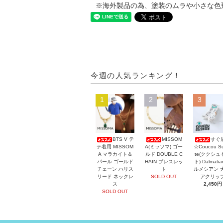
※海外製品の為、塗装のムラや小さな色
今週の人気ランキング！
1
2
3
BTS V テ
MISSOM
すぐ
テ着用 MISSOM
A(ミッソマ) ゴー
☆Coucou Su
A マラカイト＆
ルド DOUBLE C
te(ククシュ
パール ゴールド
HAIN ブレスレッ
ト) Dalmati
チェーン ハリス
ト
ルメシアン 
リード ネックレ
SOLD OUT
アクリッ
ス
2,450円
SOLD OUT