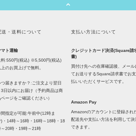
配送・送料について
支払い方法について
ヤマト運輸
クレジットカード決済(Square請
書)
料:550円(税込) ※5,500円(税込)
買付け先への在庫確認後、メール
以上のお買上げで無料。
てお送りするSquare請求書でお支
払いいただくサービスです。
いつ届きますか？:ご注文より翌日
～3日以内にお届け（予約商品は商
品ページをご確認ください）
Amazon Pay
Amazonのアカウントに登録され
時間指定が可能:午前中(12時ま
配送先や支払い方法を利用して決
)・14時～16時・16時～18時・18
できます。
時～20時・19時～21時