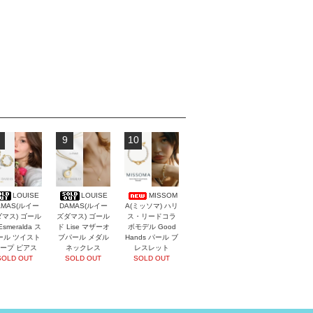
9
10
LOUISE
LOUISE
MISSOM
AMAS(ルイー
DAMAS(ルイー
A(ミッソマ) ハリ
マス) ゴール
ズダマス) ゴール
ス・リードコラ
Esmeralda ス
ド Lise マザーオ
ボモデル Good
ール ツイスト
ブパール メダル
Hands パール ブ
ープ ピアス
ネックレス
レスレット
SOLD OUT
SOLD OUT
SOLD OUT