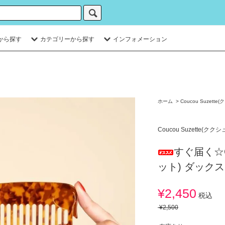
から探す
カテゴリーから探す
インフォメーション
ホーム
>
Coucou Suzett
Coucou Suzette(クク
すぐ届く☆Co
ット) ダックスフ
¥2,450
税込
¥2,500