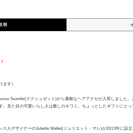
説明
）
料！
けます）
cou Suzette(ククシュゼット)から素敵なヘアアクセが入荷しまし
す。見た目の可愛いらしさは癒しのキワミ。ちょっとしたギフトにとっ
はフランス人デザイナーのJuliette Mallet(ジュリエット・マレ)が20