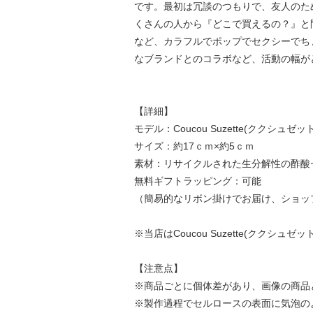
です。最初は冗談のつもりで、友人のために
くさんの人から『どこで買えるの？』と
など、カラフルでポップでセクシーでち
なブランドとのコラボなど、活動の幅が
【詳細】
モデル：Coucou Suzette(ククシュゼット
サイズ：約17ｃｍ×約5ｃｍ
素材：リサイクルされた生分解性の酢酸
無料ギフトラッピング：可能
（簡易的なリボン掛けでお届け、ショッ
※当店はCoucou Suzette(ククシ
【注意点】
※商品ごとに個体差があり、画像の商品
※製作過程でセルロースの表面に気泡の