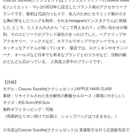
Coucou Suzette(ククシュゼット)はフランス人デザイナーのJuliette Malle
t(ジュリエット・マレ)が2013年に設立したフランス発のアクセサリーブ
ランドです。最初は冗談のつもりで、友人のためにセラミック製の小さ
な胸の形をしたリングを制作。それをInstagram(インスタグラム)に投稿
した ところ、たくさんの人から『どこで買えるの？』と問い合わせが殺
到。そのエピソードがブランド誕生のきっかけでした。ヘアクリップや
アクセサリー、ソックスなど、カラフルでポップでセクシーでちょっと
キッチュなアイテムが揃っています。 最近では、ロクシタンやオランジ
ーナ、キールズなど日本でも有名なブランドとのコラボなど、活動の幅
がどんどん広がっている、 人気急上昇中のブランドです。
【詳細】
モデル：Coucou Suzette(ククシュゼット) APPLE HAIR CLAW
素材：リサイクルされた生分解性の酢酸セルロース（環境にやさしい）
サイズ：約5.0cm×約6.5cm
無料ギフトラッピング：可能
（簡易的なリボン掛けでお届け、ショップバックはつきません。）
※当店はCoucou Suzette(ククシュゼット)と直接取引を行う正規販売店で