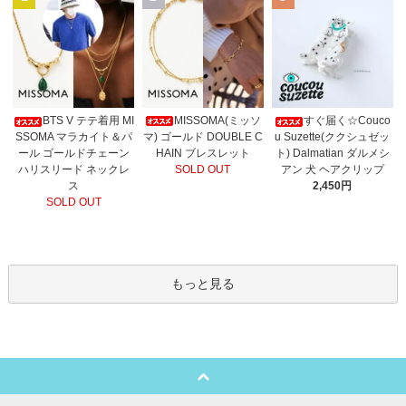
MISSOMA(ミッソ
BTS V テテ着用 MI
すぐ届く☆Couco
マ) ゴールド DOUBLE C
SSOMA マラカイト＆パ
u Suzette(ククシュゼッ
HAIN ブレスレット
ール ゴールドチェーン
ト) Dalmatian ダルメシ
SOLD OUT
ハリスリード ネックレ
アン 犬 ヘアクリップ
ス
2,450円
SOLD OUT
もっと見る