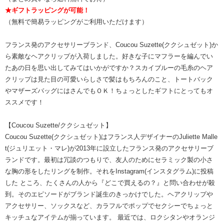
★ギフトラッピングが可能！
（無料で簡易ラッピングがご利用いただけます）
フランス発のアクセサリーブランド、Coucou Suzette(ククシュゼット)か
ら素敵なヘアクリップが入荷しました。好きな子にマフラーを編んでい
たあの日を思い出してみてはいかがですか？スカイブルーの毛糸のヘア
クリップは見た目の可愛いらしさで髪はもちろんのこと、トートバック
やマザーズバッグにはさんでもＯＫ！ちょっとしたギフトにとってもオ
ススメです！
【Coucou Suzette/ククシュゼット】
Coucou Suzette(ククシュゼット)はフランス人デザイナーのJuliette Malle
t(ジュリエット・マレ)が2013年に設立したフランス発のアクセサリーブ
ランドです。最初は冗談のつもりで、友人のためにセラミック製の小さ
な胸の形をしたリングを制作。それをInstagram(インスタグラム)に投稿
した ところ、たくさんの人から『どこで買えるの？』と問い合わせが殺
到。そのエピソードがブランド誕生のきっかけでした。ヘアクリップや
アクセサリー、ソックスなど、カラフルでポップでセクシーでちょっと
キッチュなアイテムが揃っています。 最近では、ロクシタンやオランジ