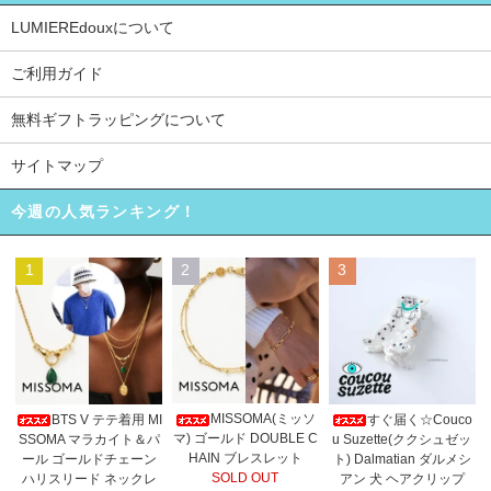
LUMIEREdouxについて
ご利用ガイド
無料ギフトラッピングについて
サイトマップ
今週の人気ランキング！
1
2
3
MISSOMA(ミッソ
BTS V テテ着用 MI
すぐ届く☆Couco
マ) ゴールド DOUBLE C
SSOMA マラカイト＆パ
u Suzette(ククシュゼッ
HAIN ブレスレット
ール ゴールドチェーン
ト) Dalmatian ダルメシ
SOLD OUT
ハリスリード ネックレ
アン 犬 ヘアクリップ