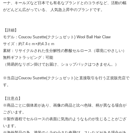
ーナ、キールズなど日本でも有名なブランドとのコラボなど、活動の幅
がどんどん広がっている、 人気急上昇中のブランドです。
【詳細】
モデル：Coucou Suzette(ククシュゼット) Wool Ball Hair Claw
サイズ：約7.4ｃｍ×約4.3ｃｍ
素材：リサイクルされた生分解性の酢酸セルロース（環境にやさしい）
無料ギフトラッピング：可能
（簡易的なリボン掛けでお届け、ショップバックはつきません。）
※当店はCoucou Suzette(ククシュゼット)と直接取引を行う正規販売店で
す。
【注意点】
※商品ごとに個体差があり、画像の商品と比べ色味、柄が異なる場合が
ございます。
※製作過程でセルロースの表面に気泡のようなものが生じることがござ
います。
※海外製品の為、塗装のムラや小さな色飛び、スレなどがある場合があ