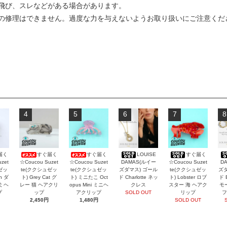
飛び、スレなどがある場合があります。
の修理はできません。過度な力を与えないようお取り扱いにご注意くだ
4
5
6
7
8
届く
すぐ届く
すぐ届く
LOUISE
すぐ届く
zet
☆Coucou Suzet
☆Coucou Suzet
DAMAS(ルイー
☆Coucou Suzet
D
ゼッ
te(ククシュゼッ
te(ククシュゼッ
ズダマス) ゴール
te(ククシュゼッ
ズダ
an ダ
ト) Grey Cat グ
ト) ミニたこ Oct
ド Charlotte ネッ
ト) Lobster ロブ
ド 
犬 ヘ
レー 猫 ヘアクリ
opus Mini ミニヘ
クレス
スター 海 ヘアク
モ
プ
ップ
アクリップ
SOLD OUT
リップ
フ
2,450円
1,480円
SOLD OUT