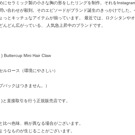
セラミック製の小さな胸の形をしたリングを制作。それをInstagram
問い合わせが殺到。そのエピソードがブランド誕生のきっかけでした。
ょっとキッチュなアイテムが揃っています。 最近では、ロクシタンや
どんどん広がっている、 人気急上昇中のブランドです。
tercup Mini Hair Claw
セルロース（環境にやさしい）
プバックはつきません。）
ュゼット)と直接取引を行う正規販売店です。
と比べ色味、柄が異なる場合がございます。
ようなものが生じることがございます。