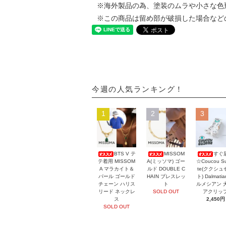
※海外製品の為、塗装のムラや小さな色
※この商品は留め部が破損した場合など
今週の人気ランキング！
1
2
3
BTS V テ
MISSOM
すぐ
テ着用 MISSOM
A(ミッソマ) ゴー
☆Coucou Su
A マラカイト＆
ルド DOUBLE C
te(ククシュ
パール ゴールド
HAIN ブレスレッ
ト) Dalmati
チェーン ハリス
ト
ルメシアン 
リード ネックレ
SOLD OUT
アクリッ
ス
2,450円
SOLD OUT