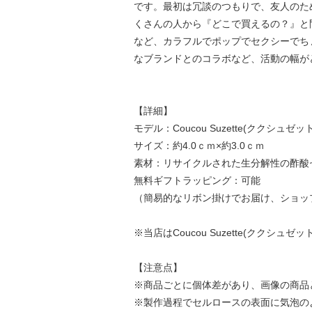
です。最初は冗談のつもりで、友人のために
くさんの人から『どこで買えるの？』と
など、カラフルでポップでセクシーでち
なブランドとのコラボなど、活動の幅が
【詳細】
モデル：Coucou Suzette(ククシュゼット) But
サイズ：約4.0ｃｍ×約3.0ｃｍ
素材：リサイクルされた生分解性の酢酸
無料ギフトラッピング：可能
（簡易的なリボン掛けでお届け、ショッ
※当店はCoucou Suzette(ククシ
【注意点】
※商品ごとに個体差があり、画像の商品
※製作過程でセルロースの表面に気泡の