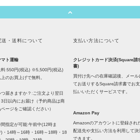
配送・送料について
支払い方法について
ヤマト運輸
クレジットカード決済(Square請
書)
料:550円(税込) ※5,500円(税込)
買付け先への在庫確認後、メール
以上のお買上げで無料。
てお送りするSquare請求書でお支
払いいただくサービスです。
いつ届きますか？:ご注文より翌日
～3日以内にお届け（予約商品は商
品ページをご確認ください）
Amazon Pay
Amazonのアカウントに登録され
時間指定が可能:午前中(12時ま
配送先や支払い方法を利用して決
)・14時～16時・16時～18時・18
できます。