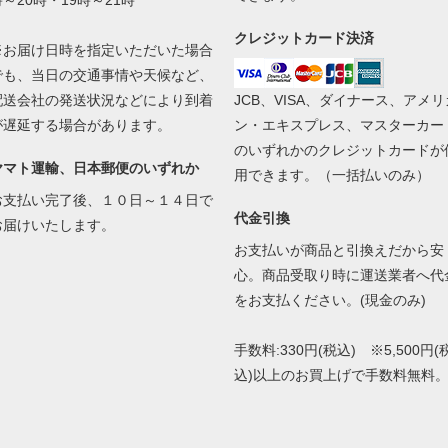
時～20時・19時～21時
クレジットカード決済
※お届け日時を指定いただいた場合
でも、当日の交通事情や天候など、
配送会社の発送状況などにより到着
JCB、VISA、ダイナース、アメリ
が遅延する場合があります。
ン・エキスプレス、マスターカー
のいずれかのクレジットカードが
ヤマト運輸、日本郵便のいずれか
用できます。（一括払いのみ）
お支払い完了後、１０日～１４日で
代金引換
お届けいたします。
お支払いが商品と引換えだから安
心。商品受取り時に運送業者へ代
をお支払ください。(現金のみ)
手数料:330円(税込) ※5,500円(
込)以上のお買上げで手数料無料