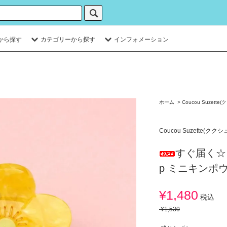
から探す
カテゴリーから探す
インフォメーション
ホーム
>
Coucou Suzett
Coucou Suzette(クク
すぐ届く☆クク
p ミニキンポ
¥1,480
税込
¥1,530