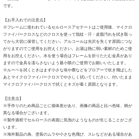
です。
【お手入れでの注意点】
※フレームに使われているセルロースアセテートはご使用後、マイクロ
ファイバークロスなどのクロスを使って指紋・汗・皮脂汚れを拭き取っ
てから大切に保管してください。アルコールは光沢を失くす原因につな
がりますのでご使用をお控えください。お湯は熱に弱い素材のためご使
用をお控えください。水を使う場合はフレームを折りたたむ金具があり
ますので金具を濡らさないよう最小限のご使用でお願いいたします。
※ルーペを拭くときはまず小さな埃や塵などをブロアーで吹き飛ばした
あとマイクロファイバークロスでやさしく拭いてください。付いたまま
マイクロファイバークロスで拭くとキズが着く原因となります。
【注意点】
※手作りのため商品ごとに個体差があり、画像の商品と比べ色味、柄が
異なる場合がございます。
※製作過程でセルロースの表面に気泡のようなものが生じることがござ
います。
※海外製品の為、塗装のムラや小さな色飛び、スレなどがある場合があ