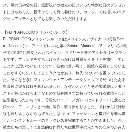
ス、母の日や父の日、還暦祝いや敬老の日といった特別な日のプレゼン
トにはもちろん、親子そろって身に着けたり、カップルでお揃いのペア
グッズアイテムとしてもお楽しみいただけますよ！
【FLIPPAN'LOOK/フリッパンルック】
FLIPPAN'LOOK(フリッパンルック)はスペイン人デザイナーの母親Soni
a・Nogales(ソニア・ノガレス)と娘のSonia・Marin(ソニア・マリン)の親
子で2010年に設立されたスペイン・マドリード発のアクセサリーブラン
ドです。ブランドを立ち上げるきっかけは母親がイタリアを旅行してい
るときに思いついたそうです。彼女は目が悪く、眼鏡を必要としていま
したがすぐに失くしてしまうクセがあり、旅先ではいつも困っていまし
た。そんなときにフィレンツェのアンティークショップで見つけたある
虫眼鏡に彼女は目を奪われました。なぜかというとその虫眼鏡はメダリ
ストが首にかけるようなもので肌身離さずに持っていられる素晴らしい
虫眼鏡だったからです。母親のソニア・ノガレスはマドリードに戻ると
娘のソニア・マリンと一緒に製作に取り掛かりました。それから試行錯
誤を繰り返しながらも彼女たちはついにファッションと機能性を兼ね備
えたペンダントルーペのネックレスを完成することができました。今、
彼女たちの楽しくて創造的な作品たちは世界中の人たちの心をつかみ人