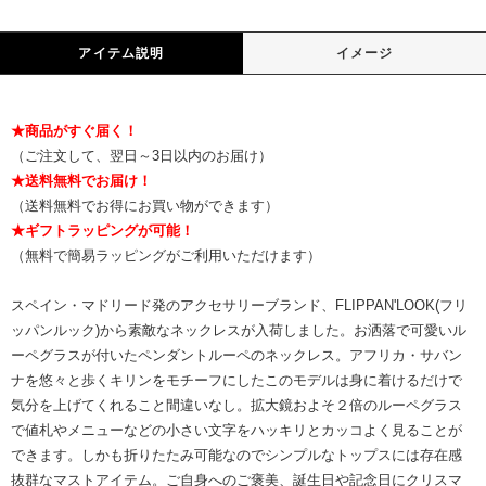
アイテム説明
イメージ
★商品がすぐ届く！
（ご注文して、翌日～3日以内のお届け）
★送料無料でお届け！
（送料無料でお得にお買い物ができます）
★ギフトラッピングが可能！
（無料で簡易ラッピングがご利用いただけます）
スペイン・マドリード発のアクセサリーブランド、FLIPPAN'LOOK(フリ
ッパンルック)から素敵なネックレスが入荷しました。お洒落で可愛いル
ーペグラスが付いたペンダントルーペのネックレス。アフリカ・サバン
ナを悠々と歩くキリンをモチーフにしたこのモデルは身に着けるだけで
気分を上げてくれること間違いなし。拡大鏡およそ２倍のルーペグラス
で値札やメニューなどの小さい文字をハッキリとカッコよく見ることが
できます。しかも折りたたみ可能なのでシンプルなトップスには存在感
抜群なマストアイテム。ご自身へのご褒美、誕生日や記念日にクリスマ