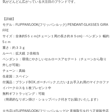
気がどんどん広がっている大注目のブランドです。
【詳細】
モデル：FLIPPAN'LOOK(フリッパンルック) PENDANT-GLASSES GIRA
FFE
サイズ：全体約5５ｃｍ(チェーン１周の長さ約８５cm)・ペンダント 幅約
5ｃｍ
重さ：約３３ｇ
ルーペ：拡大鏡 ２倍相当
ペンダント：環境にやさしいセルロースアセテート（チェーンから取り
外しが可能）
チェーン：真鍮
生産国：スペイン
付属品：ブランドBOX,ポーチバック,ただいまお手入れ用のマイクロファ
イバークロスを１枚プレゼント中
無料ギフトラッピング：可能
（簡易的なリボン掛け・ショップバック付きでお届けいたします）
※当店はFLIPPAN'LOOK(フリッパンルック)と直接取引を行う正規販売店