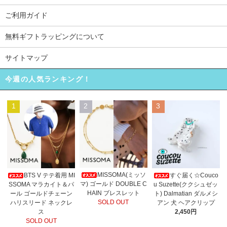
ご利用ガイド
無料ギフトラッピングについて
サイトマップ
今週の人気ランキング！
1
2
3
MISSOMA(ミッソ
BTS V テテ着用 MI
すぐ届く☆Couco
マ) ゴールド DOUBLE C
SSOMA マラカイト＆パ
u Suzette(ククシュゼッ
HAIN ブレスレット
ール ゴールドチェーン
ト) Dalmatian ダルメシ
SOLD OUT
ハリスリード ネックレ
アン 犬 ヘアクリップ
ス
2,450円
SOLD OUT