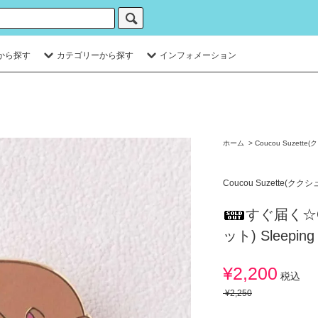
から探す
カテゴリーから探す
インフォメーション
ホーム
>
Coucou Suzett
Coucou Suzette(クク
すぐ届く☆Co
ット) Sleepi
¥2,200
税込
¥2,250