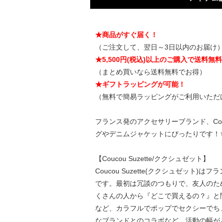
★商品がすぐ届く！
（ご注文して、翌日～3日以内のお届け
★5,500円(税込)以上のご購入で送料無
（まとめ買いなら送料無料でお得）
★ギフトラッピングが可能！
（無料で簡易ラッピングがご利用いただ
フランス発のアクセサリーブランド、Cou
グやデニムジャケットにぴったりです！
【Coucou Suzette/ククシュゼット】
Coucou Suzette(ククシュゼット)
です。最初は冗談のつもりで、友人のために
くさんの人から『どこで買えるの？』と
など、カラフルでポップでセクシーでち
なブランドとのコラボなど、活動の幅が