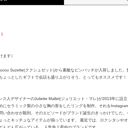
）
料！
けます）
cou Suzette(ククシュゼット)から素敵なピンバッチが入荷しまし
ちょっとしたギフトで会話も盛り上がりそう。とってもオススメです！
はフランス人デザイナーのJuliette Mallet(ジュリエット・マレ)が20
セラミック製の小さな胸の形をしたリングを制作。それをInstagram
問い合わせが殺到。そのエピソードがブランド誕生のきっかけでした。
ょっとキッチュなアイテムが揃っています。 最近では、ロクシタンや
どんどん広がっている、 人気急上昇中のブランドです。