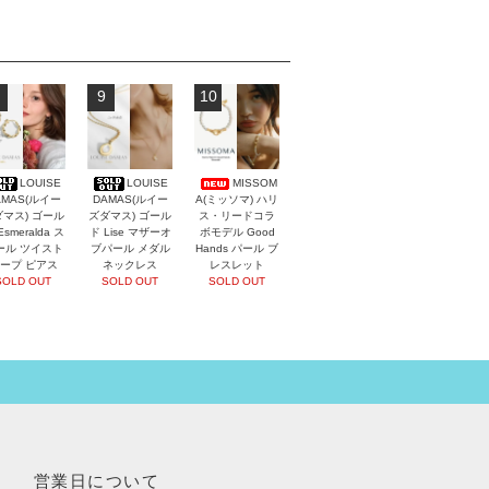
9
10
LOUISE
LOUISE
MISSOM
AMAS(ルイー
DAMAS(ルイー
A(ミッソマ) ハリ
マス) ゴール
ズダマス) ゴール
ス・リードコラ
Esmeralda ス
ド Lise マザーオ
ボモデル Good
ール ツイスト
ブパール メダル
Hands パール ブ
ープ ピアス
ネックレス
レスレット
SOLD OUT
SOLD OUT
SOLD OUT
営業日について