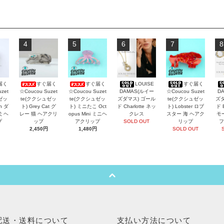
4
5
6
7
8
届く
すぐ届く
すぐ届く
LOUISE
すぐ届く
zet
☆Coucou Suzet
☆Coucou Suzet
DAMAS(ルイー
☆Coucou Suzet
D
ゼッ
te(ククシュゼッ
te(ククシュゼッ
ズダマス) ゴール
te(ククシュゼッ
ズダ
an ダ
ト) Grey Cat グ
ト) ミニたこ Oct
ド Charlotte ネッ
ト) Lobster ロブ
ド 
犬 ヘ
レー 猫 ヘアクリ
opus Mini ミニヘ
クレス
スター 海 ヘアク
モ
プ
ップ
アクリップ
SOLD OUT
リップ
フ
2,450円
1,480円
SOLD OUT
配送・送料について
支払い方法について