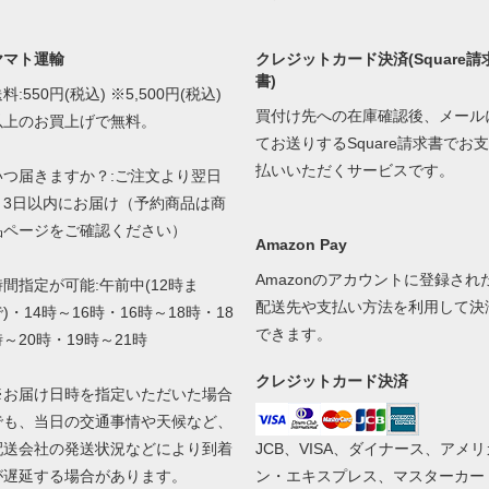
ヤマト運輸
クレジットカード決済(Square請
書)
料:550円(税込) ※5,500円(税込)
買付け先への在庫確認後、メール
以上のお買上げで無料。
てお送りするSquare請求書でお支
払いいただくサービスです。
いつ届きますか？:ご注文より翌日
～3日以内にお届け（予約商品は商
品ページをご確認ください）
Amazon Pay
Amazonのアカウントに登録され
時間指定が可能:午前中(12時ま
配送先や支払い方法を利用して決
)・14時～16時・16時～18時・18
できます。
時～20時・19時～21時
クレジットカード決済
※お届け日時を指定いただいた場合
でも、当日の交通事情や天候など、
配送会社の発送状況などにより到着
JCB、VISA、ダイナース、アメリ
が遅延する場合があります。
ン・エキスプレス、マスターカー