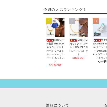
今週の人気ランキング！
1
2
3
BTS V テ
MISSOM
すぐ
テ着用 MISSOM
A(ミッソマ) ゴー
☆Coucou Su
A マラカイト＆
ルド DOUBLE C
te(ククシュ
パール ゴールド
HAIN ブレスレッ
ト) Dalmati
チェーン ハリス
ト
ルメシアン 
リード ネックレ
SOLD OUT
アクリッ
ス
2,450円
SOLD OUT
返品について