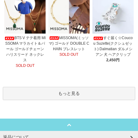
MISSOMA(ミッソ
BTS V テテ着用 MI
すぐ届く☆Couco
マ) ゴールド DOUBLE C
SSOMA マラカイト＆パ
u Suzette(ククシュゼッ
HAIN ブレスレット
ール ゴールドチェーン
ト) Dalmatian ダルメシ
SOLD OUT
ハリスリード ネックレ
アン 犬 ヘアクリップ
ス
2,450円
SOLD OUT
もっと見る
返品について