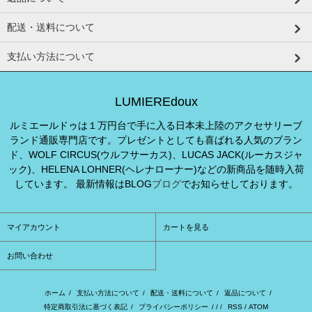
配送・送料について
支払い方法について
LUMIEREdoux
ルミエールドゥは１万円台で手に入る日本未上陸のアクセサリーブ
ランド通販専門店です。プレゼントとしても喜ばれる人気のブラン
ド、WOLF CIRCUS(ウルフサーカス)、LUCAS JACK(ルーカスジャ
ック)、HELENA LOHNER(ヘレナローナー)などの新商品を随時入荷
しています。 最新情報はBLOG
ブログ
でお知らせしております。
マイアカウント
カートを見る
お問い合わせ
ホーム
/
支払い方法について
/
配送・送料について
/
返品について
/
特定商取引法に基づく表記
/
プライバシーポリシー
/ / /
RSS
/
ATOM