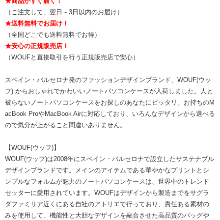
★商品がすぐ届く！
（ご注文して、翌日～3日以内のお届け）
★送料無料でお届け！
（全国どこでも送料無料でお得）
★安心の正規販売店！
（WOUFと直接取引を行う正規販売店で安心）
スペイン・バルセロナ発のファッションデザインブランド、WOUF(ウッ
フ) からおしゃれでかわいいノートパソコンケースが入荷しました。人と
被らないノートパソコンケースをお探しのあなたにピッタリ。お持ちのM
acBook ProやMacBook Airに対応しており、いろんなデザインから選べる
ので気分が上がること間違いありません。
【WOUF(ウッフ)】
WOUF(ウッフ)は2008年にスペイン・バルセロナで設立したサステナブル
デザインブランドです。メインのアイテムである華やかなプリントとシ
ンプルなフォルムが魅力のノートパソコンケースは、世界中のトレンド
セッターに愛用されています。WOUFはデザインから製造までをサグラ
ダファミリア近くにある自社のアトリエで行っており、責任ある素材の
みを使用して、機能性と大胆なデザインを融合させた高品質のバッグや