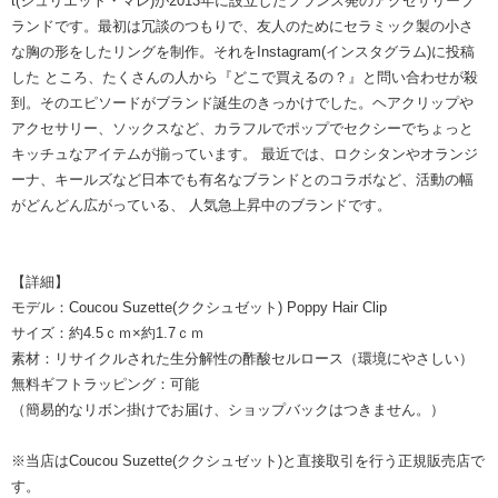
t(ジュリエット・マレ)が2013年に設立したフランス発のアクセサリーブ
ランドです。最初は冗談のつもりで、友人のためにセラミック製の小さ
な胸の形をしたリングを制作。それをInstagram(インスタグラム)に投稿
した ところ、たくさんの人から『どこで買えるの？』と問い合わせが殺
到。そのエピソードがブランド誕生のきっかけでした。ヘアクリップや
アクセサリー、ソックスなど、カラフルでポップでセクシーでちょっと
キッチュなアイテムが揃っています。 最近では、ロクシタンやオランジ
ーナ、キールズなど日本でも有名なブランドとのコラボなど、活動の幅
がどんどん広がっている、 人気急上昇中のブランドです。
【詳細】
モデル：Coucou Suzette(ククシュゼット) Poppy Hair Clip
サイズ：約4.5ｃｍ×約1.7ｃｍ
素材：リサイクルされた生分解性の酢酸セルロース（環境にやさしい）
無料ギフトラッピング：可能
（簡易的なリボン掛けでお届け、ショップバックはつきません。）
※当店はCoucou Suzette(ククシュゼット)と直接取引を行う正規販売店で
す。