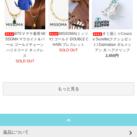
MISSOMA(ミッソ
BTS V テテ着用 MI
すぐ届く☆Couco
マ) ゴールド DOUBLE C
SSOMA マラカイト＆パ
u Suzette(ククシュゼッ
HAIN ブレスレット
ール ゴールドチェーン
ト) Dalmatian ダルメシ
SOLD OUT
ハリスリード ネックレ
アン 犬 ヘアクリップ
ス
2,450円
SOLD OUT
もっと見る
返品について