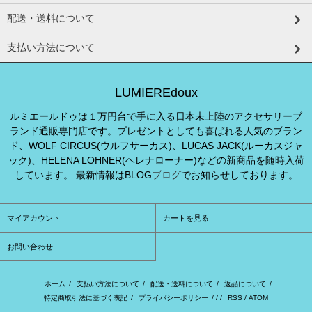
配送・送料について
支払い方法について
LUMIEREdoux
ルミエールドゥは１万円台で手に入る日本未上陸のアクセサリーブ
ランド通販専門店です。プレゼントとしても喜ばれる人気のブラン
ド、WOLF CIRCUS(ウルフサーカス)、LUCAS JACK(ルーカスジャ
ック)、HELENA LOHNER(ヘレナローナー)などの新商品を随時入荷
しています。 最新情報はBLOG
ブログ
でお知らせしております。
マイアカウント
カートを見る
お問い合わせ
ホーム
/
支払い方法について
/
配送・送料について
/
返品について
/
特定商取引法に基づく表記
/
プライバシーポリシー
/ / /
RSS
/
ATOM