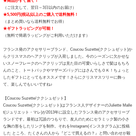
★商品がすぐ届く！
（ご注文して、翌日～3日以内のお届け）
★5,500円(税込)以上のご購入で送料無料！
（まとめ買いなら送料無料でお得）
★ギフトラッピングが可能！
（無料で簡易ラッピングがご利用いただけます）
フランス発のアクセサリーブランド、Coucou Suzette(ククシュゼット)か
らクリスマスのヘアクリップが入荷しました。今のシーズンに欠かせな
いスノーフレークのヘアクリップは見た目の可愛いらしさで髪はもちろ
んのこと、トートバックやマザーズバッグにはさんでもＯＫ！ちょっと
したギフトにとってもオススメです！さらにクリスマスツリーに飾っ
て、楽しんでもいいですね♪
【Coucou Suzette/ククシュゼット】
Coucou Suzette(ククシュゼット)はフランス人デザイナーのJuliette Malle
t(ジュリエット・マレ)が2013年に設立したフランス発のアクセサリーブ
ランドです。最初は冗談のつもりで、友人のためにセラミック製の小さ
な胸の形をしたリングを制作。それをInstagram(インスタグラム)に投稿
した ところ、たくさんの人から『どこで買えるの？』と問い合わせが殺