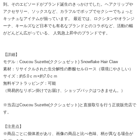
到。そのエピソードがブランド誕生のきっかけでした。ヘアクリップや
アクセサリー、ソックスなど、カラフルでポップでセクシーでちょっと
キッチュなアイテムが揃っています。 最近では、ロクシタンやオランジ
ーナ、キールズなど日本でも有名なブランドとのコラボなど、活動の幅
がどんどん広がっている、 人気急上昇中のブランドです。
【詳細】
モデル：Coucou Suzette(ククシュゼット) Snowflake Hair Claw
素材：リサイクルされた生分解性の酢酸セルロース（環境にやさしい）
サイズ：約5.0ｃｍ×約7.0ｃｍ
無料ギフトラッピング：可能
（簡易的なリボン掛けでお届け、ショップバックはつきません。）
※当店はCoucou Suzette(ククシュゼット)と直接取引を行う正規販売店で
す。
【注意点】
※商品ごとに個体差があり、画像の商品と比べ色味、柄が異なる場合が