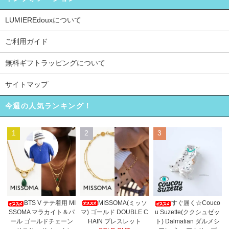
LUMIEREdouxについて
ご利用ガイド
無料ギフトラッピングについて
サイトマップ
今週の人気ランキング！
1
2
3
MISSOMA(ミッソ
BTS V テテ着用 MI
すぐ届く☆Couco
マ) ゴールド DOUBLE C
SSOMA マラカイト＆パ
u Suzette(ククシュゼッ
HAIN ブレスレット
ール ゴールドチェーン
ト) Dalmatian ダルメシ