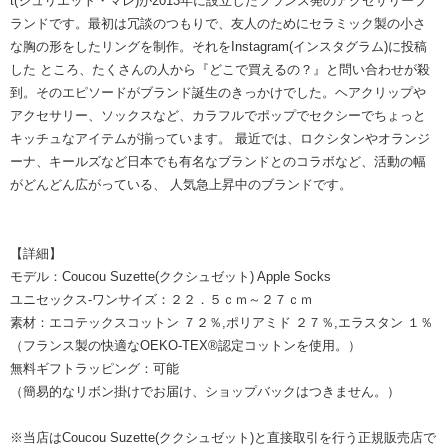
t(ジュリエット・マレ)が2013年に設立したフランス発のアクセサリーブ
ランドです。最初は冗談のつもりで、友人のためにセラミック製の小さ
な胸の形をしたリングを制作。それをInstagram(インスタグラム)に投稿
した ところ、たくさんの人から『どこで買えるの？』と問い合わせが殺
到。そのエピソードがブランド誕生のきっかけでした。ヘアクリップや
アクセサリー、ソックスなど、カラフルでポップでセクシーでちょっと
キッチュなアイテムが揃っています。 最近では、ロクシタンやオランジ
ーナ、キールズなど日本でも有名なブランドとのコラボなど、活動の幅
がどんどん広がっている、 人気急上昇中のブランドです。
【詳細】
モデル：Coucou Suzette(ククシュゼット) Apple Socks
ユニセックス-ワンサイズ：２２．５ｃｍ～２７ｃｍ
素材：エコテックスコットン ７２％,ポリアミド ２７％,エラスタン １％
（フランス製の快適なOEKO-TEX®認定コットンを使用。）
無料ギフトラッピング：可能
（簡易的なリボン掛けでお届け、ショップバックはつきません。）
※当店はCoucou Suzette(ククシュゼット)と直接取引を行う正規販売店で