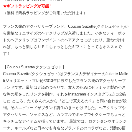
★ギフトラッピングが可能！
（無料で簡易ラッピングがご利用いただけます）
フランス発のアクセサリーブランド、Coucou Suzette(ククシュゼット)か
ら素敵なミニサイズのヘアクリップが入荷しました。小さなティーポッ
トのヘアクリップはワンポイントのヘアアクセにぴったり。重ねづけす
れば、もっと楽しさＵＰ！ちょっとしたギフトにとってもオススメで
す！
【Coucou Suzette/ククシュゼット】
Coucou Suzette(ククシュゼット)はフランス人デザイナーのJuliette Malle
t(ジュリエット・マレ)が2013年に設立したフランス発のアクセサリーブ
ランドです。最初は冗談のつもりで、友人のためにセラミック製の小さ
な胸の形をしたリングを制作。それをInstagram(インスタグラム)に投稿
した ところ、たくさんの人から『どこで買えるの？』と問い合わせが殺
到。そのエピソードがブランド誕生のきっかけでした。ヘアクリップや
アクセサリー、ソックスなど、カラフルでポップでセクシーでちょっと
キッチュなアイテムが揃っています。 最近では、ロクシタンやオランジ
ーナ、キールズなど日本でも有名なブランドとのコラボなど、活動の幅