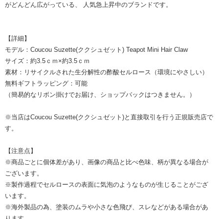
がどんどん広がっている、 人気急上昇中のブランドです。
【詳細】
モデル：Coucou Suzette(ククシュゼット) Teapot Mini Hair Claw
サイズ：約3.5ｃｍ×約3.5ｃｍ
素材：リサイクルされた生分解性の酢酸セルロース（環境にやさしい）
無料ギフトラッピング：可能
（簡易的なリボン掛けでお届け、ショップバックはつきません。）
※当店はCoucou Suzette(ククシュゼット)と直接取引を行う正規販売店で
す。
【注意点】
※商品ごとに個体差があり、画像の商品と比べ色味、柄が異なる場合が
ございます。
※製作過程でセルロースの表面に気泡のようなものが生じることがござ
います。
※海外製品の為、塗装のムラや小さな色飛び、スレなどがある場合があ
ります。