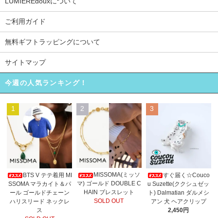
LUMIEREdouxについて
ご利用ガイド
無料ギフトラッピングについて
サイトマップ
今週の人気ランキング！
1
2
3
MISSOMA(ミッソ
BTS V テテ着用 MI
すぐ届く☆Couco
マ) ゴールド DOUBLE C
SSOMA マラカイト＆パ
u Suzette(ククシュゼッ
HAIN ブレスレット
ール ゴールドチェーン
ト) Dalmatian ダルメシ
SOLD OUT
ハリスリード ネックレ
アン 犬 ヘアクリップ
ス
2,450円