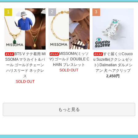
1
2
3
MISSOMA(ミッソ
BTS V テテ着用 MI
すぐ届く☆Couco
マ) ゴールド DOUBLE C
SSOMA マラカイト＆パ
u Suzette(ククシュゼッ
HAIN ブレスレット
ール ゴールドチェーン
ト) Dalmatian ダルメシ
SOLD OUT
ハリスリード ネックレ
アン 犬 ヘアクリップ
ス
2,450円
SOLD OUT
もっと見る