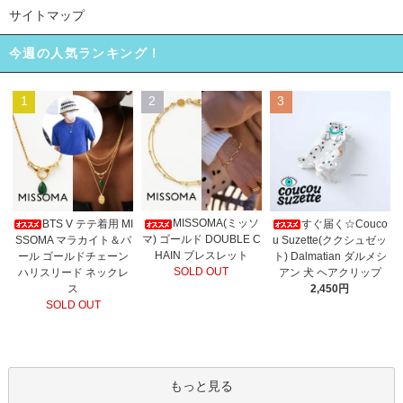
サイトマップ
今週の人気ランキング！
1
2
3
MISSOMA(ミッソ
BTS V テテ着用 MI
すぐ届く☆Couco
マ) ゴールド DOUBLE C
SSOMA マラカイト＆パ
u Suzette(ククシュゼッ
HAIN ブレスレット
ール ゴールドチェーン
ト) Dalmatian ダルメシ
SOLD OUT
ハリスリード ネックレ
アン 犬 ヘアクリップ
ス
2,450円
SOLD OUT
もっと見る