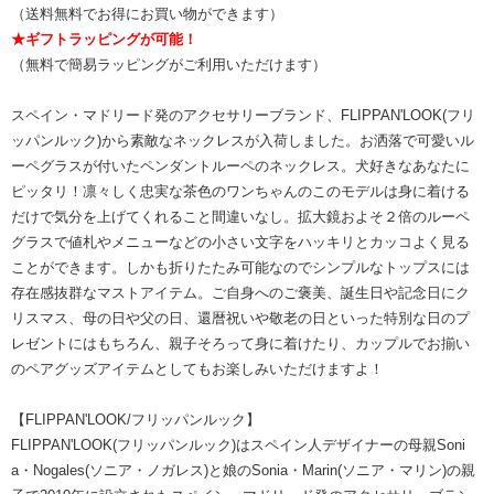
（送料無料でお得にお買い物ができます）
★ギフトラッピングが可能！
（無料で簡易ラッピングがご利用いただけます）
スペイン・マドリード発のアクセサリーブランド、FLIPPAN'LOOK(フリ
ッパンルック)から素敵なネックレスが入荷しました。お洒落で可愛いル
ーペグラスが付いたペンダントルーペのネックレス。犬好きなあなたに
ピッタリ！凛々しく忠実な茶色のワンちゃんのこのモデルは身に着ける
だけで気分を上げてくれること間違いなし。拡大鏡およそ２倍のルーペ
グラスで値札やメニューなどの小さい文字をハッキリとカッコよく見る
ことができます。しかも折りたたみ可能なのでシンプルなトップスには
存在感抜群なマストアイテム。ご自身へのご褒美、誕生日や記念日にク
リスマス、母の日や父の日、還暦祝いや敬老の日といった特別な日のプ
レゼントにはもちろん、親子そろって身に着けたり、カップルでお揃い
のペアグッズアイテムとしてもお楽しみいただけますよ！
【FLIPPAN'LOOK/フリッパンルック】
FLIPPAN'LOOK(フリッパンルック)はスペイン人デザイナーの母親Soni
a・Nogales(ソニア・ノガレス)と娘のSonia・Marin(ソニア・マリン)の親