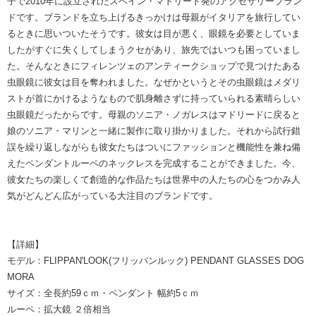
子で2010年に設立されたスペイン・マドリード発のアクセサリーブラン
ドです。ブランドを立ち上げるきっかけは母親がイタリアを旅行してい
るときに思いついたそうです。彼女は目が悪く、眼鏡を必要としていま
したがすぐに失くしてしまうクセがあり、旅先ではいつも困っていまし
た。そんなときにフィレンツェのアンティークショップで見つけたある
虫眼鏡に彼女は目を奪われました。なぜかというとその虫眼鏡はメダリ
ストが首にかけるようなもので肌身離さずに持っていられる素晴らしい
虫眼鏡だったからです。母親のソニア・ノガレスはマドリードに戻ると
娘のソニア・マリンと一緒に製作に取り掛かりました。それから試行錯
誤を繰り返しながらも彼女たちはついにファッションと機能性を兼ね備
えたペンダントルーペのネックレスを完成することができました。今、
彼女たちの楽しくて創造的な作品たちは世界中の人たちの心をつかみ人
気がどんどん広がっている大注目のブランドです。
【詳細】
モデル：FLIPPAN'LOOK(フリッパンルック) PENDANT GLASSES DOG
MORA
サイズ：全長約59ｃｍ・ペンダント 幅約5ｃｍ
ルーペ：拡大鏡 ２倍相当