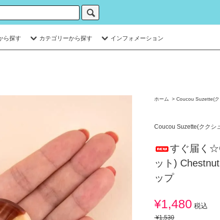
から探す
カテゴリーから探す
インフォメーション
ホーム
>
Coucou Suzett
Coucou Suzette(クク
すぐ届く☆Co
ット) Chest
ップ
¥1,480
税込
¥1,530