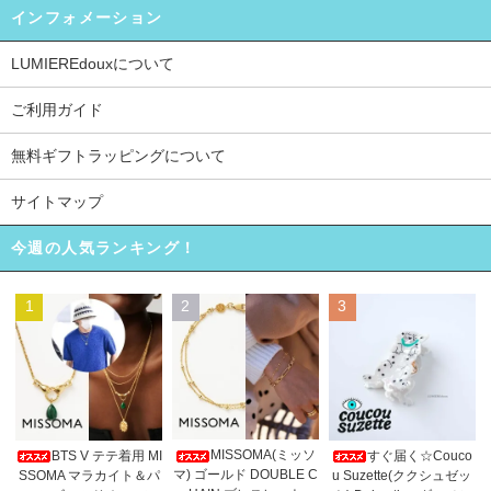
インフォメーション
LUMIEREdouxについて
ご利用ガイド
無料ギフトラッピングについて
サイトマップ
今週の人気ランキング！
1
2
3
MISSOMA(ミッソ
BTS V テテ着用 MI
すぐ届く☆Couco
マ) ゴールド DOUBLE C
SSOMA マラカイト＆パ
u Suzette(ククシュゼッ