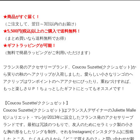
★商品がすぐ届く！
（ご注文して、翌日～3日以内のお届け）
★5,500円(税込)以上のご購入で送料無料！
（まとめ買いなら送料無料でお得）
★ギフトラッピングが可能！
（無料で簡易ラッピングがご利用いただけます）
フランス発のアクセサリーブランド、Coucou Suzette(ククシュゼット)か
ら実りの秋のヘアクリップが入荷しました。愛らしい小さなリンゴのヘ
アクリップはワンポイントのヘアアクセにぴったり。重ねづけすれば、
もっと楽しさＵＰ！ちょっとしたギフトにとってもオススメです！
【Coucou Suzette/ククシュゼット】
Coucou Suzette(ククシュゼット)はフランス人デザイナーのJuliette Malle
t(ジュリエット・マレ)が2013年に設立したフランス発のアクセサリーブ
ランドです。最初は冗談のつもりで、友人のためにセラミック製の小さ
な胸の形をしたリングを制作。それをInstagram(インスタグラム)に投稿
した ところ、たくさんの人から『どこで買えるの？』と問い合わせが殺