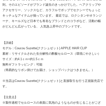
到。そのエピソードがブランド誕生のきっかけでした。ヘアクリップや
アクセサリー、ソックスなど、カラフルでポップでセクシーでちょっと
キッチュなアイテムが揃っています。 最近では、ロクシタンやオランジ
ーナ、キールズなど日本でも有名なブランドとのコラボなど、活動の幅
がどんどん広がっている、 人気急上昇中のブランドです。
【詳細】
モデル：Coucou Suzette(ククシュゼット) APPLE HAIR CLIP
素材：リサイクルされた生分解性の酢酸セルロース（環境にやさしい）
サイズ：約4.1ｃｍ×約1.5ｃｍ
無料ギフトラッピング：可能
（簡易的なリボン掛けでお届け、ショップバックはつきません。）
※当店はCoucou Suzette(ククシュゼット)と直接取引を行う正規販売店で
す。
【注意点】
※製作過程でセルロースの表面に気泡のようなものが生じることがござ