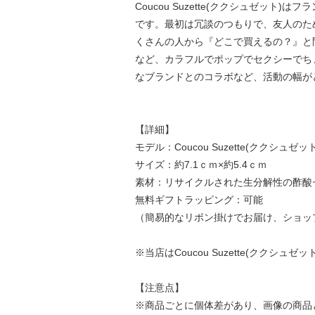
Coucou Suzette(ククシュゼット)
です。最初は冗談のつもりで、友人のために
くさんの人から『どこで買えるの？』と
など、カラフルでポップでセクシーでち
なブランドとのコラボなど、活動の幅が
【詳細】
モデル：Coucou Suzette(ククシュゼット) C
サイズ：約7.1ｃｍ×約5.4ｃｍ
素材：リサイクルされた生分解性の酢酸
無料ギフトラッピング：可能
（簡易的なリボン掛けでお届け、ショッ
※当店はCoucou Suzette(ククシ
【注意点】
※商品ごとに個体差があり、画像の商品