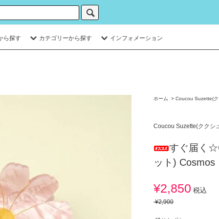
から探す
カテゴリーから探す
インフォメーション
ホーム
>
Coucou Suzett
Coucou Suzette(クク
すぐ届く☆Co
ット) Cosm
¥2,850
税込
¥2,900