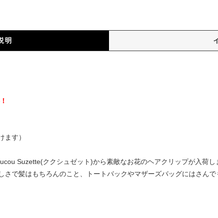
説明
）
料！
けます）
cou Suzette(ククシュゼット)から素敵なお花のヘアクリップが入
しさで髪はもちろんのこと、トートバックやマザーズバッグにはさんで