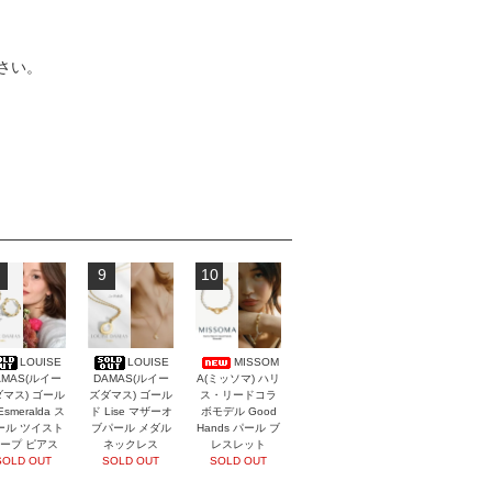
さい。
9
10
LOUISE
LOUISE
MISSOM
AMAS(ルイー
DAMAS(ルイー
A(ミッソマ) ハリ
マス) ゴール
ズダマス) ゴール
ス・リードコラ
Esmeralda ス
ド Lise マザーオ
ボモデル Good
ール ツイスト
ブパール メダル
Hands パール ブ
ープ ピアス
ネックレス
レスレット
SOLD OUT
SOLD OUT
SOLD OUT