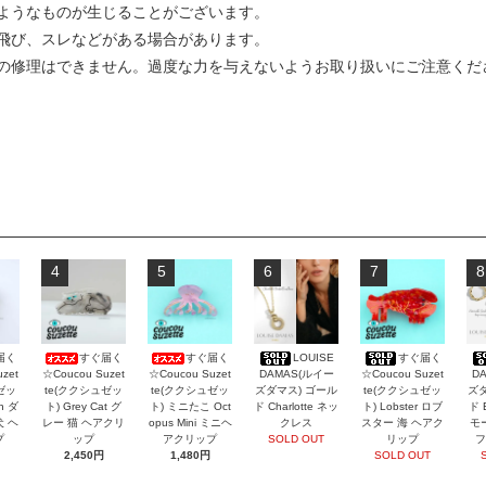
ようなものが生じることがございます。
飛び、スレなどがある場合があります。
の修理はできません。過度な力を与えないようお取り扱いにご注意くだ
4
5
6
7
8
届く
すぐ届く
すぐ届く
LOUISE
すぐ届く
zet
☆Coucou Suzet
☆Coucou Suzet
DAMAS(ルイー
☆Coucou Suzet
D
ゼッ
te(ククシュゼッ
te(ククシュゼッ
ズダマス) ゴール
te(ククシュゼッ
ズダ
an ダ
ト) Grey Cat グ
ト) ミニたこ Oct
ド Charlotte ネッ
ト) Lobster ロブ
ド 
犬 ヘ
レー 猫 ヘアクリ
opus Mini ミニヘ
クレス
スター 海 ヘアク
モ
プ
ップ
アクリップ
SOLD OUT
リップ
フ
2,450円
1,480円
SOLD OUT