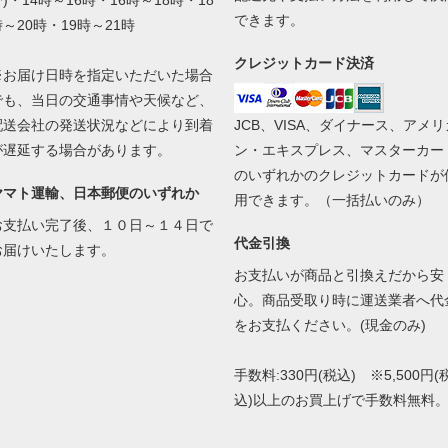
)・14時～16時・16時～18時・18
できます。
時～20時・19時～21時
クレジットカード決済
※お届け日時を指定いただいた場合
でも、当日の交通事情や天候など、
配送会社の発送状況などにより到着
JCB、VISA、ダイナース、アメリ
が遅延する場合があります。
ン・エキスプレス、マスターカー
のいずれかのクレジットカードが
ヤマト運輸、日本郵便のいずれか
用できます。（一括払いのみ）
お支払い完了後、１０日～１４日で
代金引換
お届けいたします。
お支払いが商品と引換えだから安
心。商品受取り時に運送業者へ代
をお支払ください。(現金のみ)
手数料:330円(税込) ※5,500円(
込)以上のお買上げで手数料無料