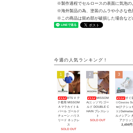
※製作過程でセルロースの表面に気泡の
※海外製品の為、塗装のムラや小さな色
※この商品は留め部が破損した場合など
今週の人気ランキング！
1
2
3
BTS V テ
MISSOM
すぐ
テ着用 MISSOM
A(ミッソマ) ゴー
☆Coucou Su
A マラカイト＆
ルド DOUBLE C
te(ククシュ
パール ゴールド
HAIN ブレスレッ
ト) Dalmati
チェーン ハリス
ト
ルメシアン 
リード ネックレ
SOLD OUT
アクリッ
ス
2,450円
SOLD OUT