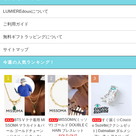
LUMIEREdouxについて
ご利用ガイド
無料ギフトラッピングについて
サイトマップ
今週の人気ランキング！
1
2
3
MISSOMA(ミッソ
BTS V テテ着用 MI
すぐ届く☆Couco
マ) ゴールド DOUBLE C
SSOMA マラカイト＆パ
u Suzette(ククシュゼッ
HAIN ブレスレット
ール ゴールドチェーン
ト) Dalmatian ダルメシ