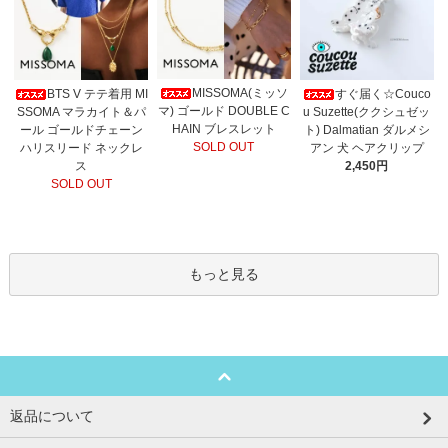
MISSOMA(ミッソ
BTS V テテ着用 MI
すぐ届く☆Couco
マ) ゴールド DOUBLE C
SSOMA マラカイト＆パ
u Suzette(ククシュゼッ
HAIN ブレスレット
ール ゴールドチェーン
ト) Dalmatian ダルメシ
SOLD OUT
ハリスリード ネックレ
アン 犬 ヘアクリップ
ス
2,450円
SOLD OUT
もっと見る
返品について