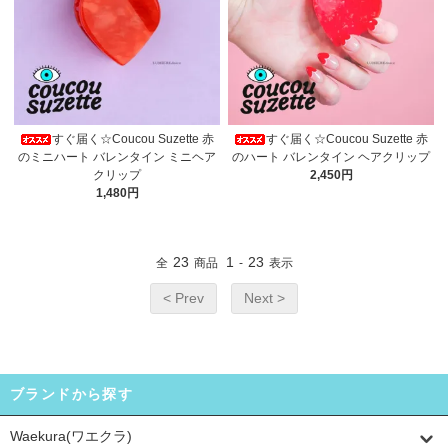
すぐ届く☆Coucou Suzette 赤
すぐ届く☆Coucou Suzette 赤
のミニハート バレンタイン ミニヘア
のハート バレンタイン ヘアクリップ
クリップ
2,450円
1,480円
23
1
23
全
商品
-
表示
< Prev
Next >
ブランドから探す
Waekura(ワエクラ)