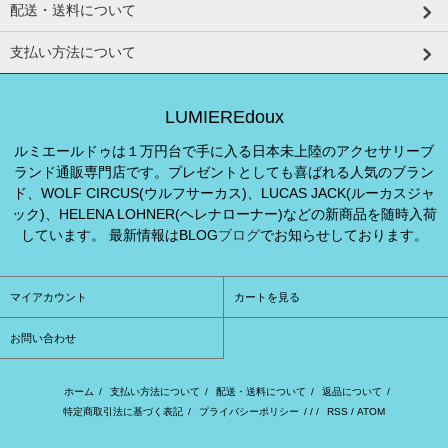
配送・送料について
支払い方法について
LUMIEREdoux
ルミエールドゥは１万円台で手に入る日本未上陸のアクセサリーブ
ランド通販専門店です。プレゼントとしても喜ばれる人気のブラン
ド、WOLF CIRCUS(ウルフサーカス)、LUCAS JACK(ルーカスジャ
ック)、HELENA LOHNER(ヘレナローナー)などの新商品を随時入荷
しています。 最新情報はBLOG
ブログ
でお知らせしております。
マイアカウント
カートを見る
お問い合わせ
ホーム
/
支払い方法について
/
配送・送料について
/
返品について
/
特定商取引法に基づく表記
/
プライバシーポリシー
/ / /
RSS
/
ATOM