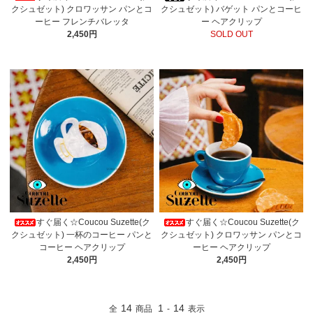
クシュゼット) クロワッサン パンとコ
クシュゼット) バゲット パンとコーヒ
ーヒー フレンチバレッタ
ー ヘアクリップ
2,450円
SOLD OUT
すぐ届く☆Coucou Suzette(ク
すぐ届く☆Coucou Suzette(ク
クシュゼット) 一杯のコーヒー パンと
クシュゼット) クロワッサン パンとコ
コーヒー ヘアクリップ
ーヒー ヘアクリップ
2,450円
2,450円
14
1
14
全
商品
-
表示