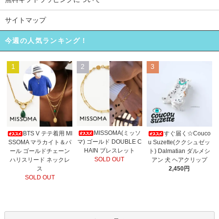
サイトマップ
今週の人気ランキング！
1
2
3
MISSOMA(ミッソ
BTS V テテ着用 MI
すぐ届く☆Couco
マ) ゴールド DOUBLE C
SSOMA マラカイト＆パ
u Suzette(ククシュゼッ
HAIN ブレスレット
ール ゴールドチェーン
ト) Dalmatian ダルメシ
SOLD OUT
ハリスリード ネックレ
アン 犬 ヘアクリップ
ス
2,450円
SOLD OUT