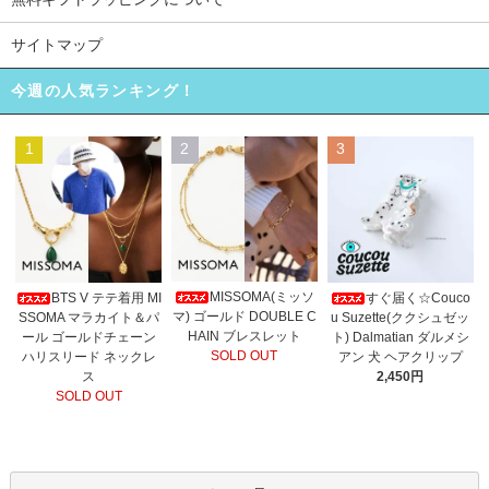
サイトマップ
今週の人気ランキング！
1
2
3
MISSOMA(ミッソ
BTS V テテ着用 MI
すぐ届く☆Couco
マ) ゴールド DOUBLE C
SSOMA マラカイト＆パ
u Suzette(ククシュゼッ
HAIN ブレスレット
ール ゴールドチェーン
ト) Dalmatian ダルメシ
SOLD OUT
ハリスリード ネックレ
アン 犬 ヘアクリップ
ス
2,450円
SOLD OUT