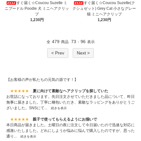
すぐ届く☆Coucou Suzette ミ
すぐ届く☆Coucou Suzette(ク
ニプードル Poodle 犬 ミニヘアクリッ
クシュゼット) Grey Cat 小さなグレー
プ
猫 ミニヘアクリップ
1,230円
1,230円
479
73
96
全
商品
-
表示
< Prev
Next >
【お客様の声が私たちの元気の源です！】
★★★★★
夏に向けて素敵なヘアクリップを探していた
お世話になっております。先日注文させていただきました品について、昨日
無事に届きました。丁寧に梱包いただき、素敵なラッピングをありがとうご
ざいました。SNSにて...
続きを表示
★★★★★
親子で使ってもらえるようにお揃いで
本日商品が届きました。土曜日の夜に注文して今日届いたので迅速な対応に
感激いたしました。どれにしようか悩みに悩んで購入したのですが、思った
通り...
続きを表示