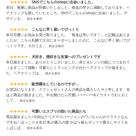
★★★★★
SNSでこちらのshopに出会いました。
本日、無事に商品が到着いたしました。発送の早さに感動しております。ヘ
アクリップを探していたところ、SNSでこちらのshopに出会いました。デ
ザインも...
続きを表示
★★★★★
こんなに早く届いてびっくり
本日可愛いお包みを受け取りました。「発送は早いです！」と記載はありま
したが、こちら札幌で土日にオーダーしましたのに、こんなに早く届いてび
っくりです。そのうえ...
続きを表示
★★★★★
犬好き、猫好きな友達へのプレゼントです
本日届きました。ありがとうございました。赤とオレンジの紙につつまれて
（まずここで感動）可愛らしくラッピングされたヘアクリップが届きまし
た。ヘアクリップは...
続きを表示
★★★★★
販売職をしているのですが…
お世話になります。ククシュゼットさんの商品を購入したＨと申します。先
ほど商品が届きました。中を開けたら可愛いペーパー&イラストでわくわく
して...
続きを表示
★★★★★
可愛いエスプリの効いた商品たち
商品届きました♪今回はクリスマスバージョンのワンちゃんのイラストなん
ですね！ほっこり☺️先日 私の購入の後 やはり娘もガッツリ購入しサイトを
しばしば...
続きを表示