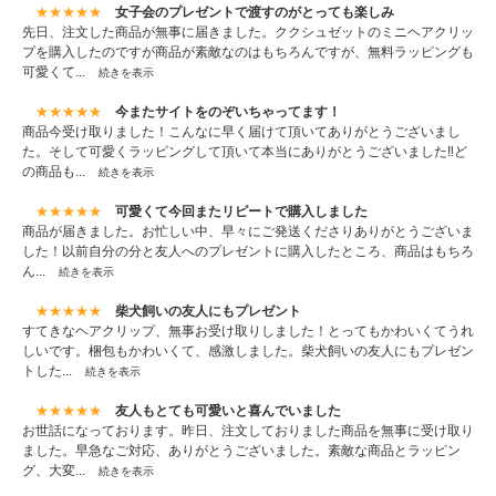
★★★★★
女子会のプレゼントで渡すのがとっても楽しみ
先日、注文した商品が無事に届きました。ククシュゼットのミニヘアクリッ
プを購入したのですが商品が素敵なのはもちろんですが、無料ラッピングも
可愛くて...
続きを表示
★★★★★
今またサイトをのぞいちゃってます！
商品今受け取りました！こんなに早く届けて頂いてありがとうございまし
た。そして可愛くラッピングして頂いて本当にありがとうございました‼︎ど
の商品も...
続きを表示
★★★★★
可愛くて今回またリピートで購入しました
商品が届きました。お忙しい中、早々にご発送くださりありがとうございま
した！以前自分の分と友人へのプレゼントに購入したところ、商品はもちろ
ん...
続きを表示
★★★★★
柴犬飼いの友人にもプレゼント
すてきなヘアクリップ、無事お受け取りしました！とってもかわいくてうれ
しいです。梱包もかわいくて、感激しました。柴犬飼いの友人にもプレゼン
トした...
続きを表示
★★★★★
友人もとても可愛いと喜んでいました
お世話になっております。昨日、注文しておりました商品を無事に受け取り
ました。早急なご対応、ありがとうございました。素敵な商品とラッピン
グ、大変...
続きを表示