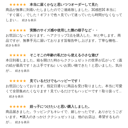
★★★★★
本当に届くかなと思いつつオーダーして見た
商品が無事に到着いたしましたのでご連絡致しました。⌘感想⌘ 本当に
「すぐ届く」でした！ギフトで色々見ていて迷っていたら時間がなくなって
しまい...
続きを表示
★★★★★
実際のサイズ感や使用した際の様子など・・
お世話になっております。ヘアクリップ2点を購入した、Ｍと申します。商
品ですが、無事手元に届いております旨報告申し上げます。丁寧な梱包...
続きを表示
★★★★★
そこそこの年齢の私だから使える小さな遊び
本日到着しました。箱を開けた時からククシュゼットの世界が広がって（蓋
の絵が最高です！お上手ですね）いいお買い物できた！と思いました。気分
が...
続きを表示
★★★★★
見ているだけでもハッピーです！
お世話になっております。指定日通りに商品を受け取りました。本当に可愛
くて全部集めたくなります！見ているだけでもハッピーです！取り扱って...
続きを表示
★★★★★
姪っ子につけたいと思い購入しました。
商品届きました。ラッピングもキレイで、嬉しかったです。ありがとうござ
います。⚫︎購入のきっかけ ククシュゼットは、他のお店は、希望するもの
が...
続きを表示