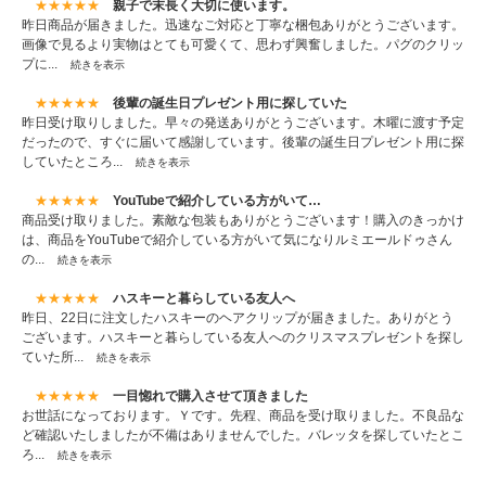
★★★★★
親子で末長く大切に使います。
昨日商品が届きました。迅速なご対応と丁寧な梱包ありがとうございます。
画像で見るより実物はとても可愛くて、思わず興奮しました。パグのクリッ
プに...
続きを表示
★★★★★
後輩の誕生日プレゼント用に探していた
昨日受け取りしました。早々の発送ありがとうございます。木曜に渡す予定
だったので、すぐに届いて感謝しています。後輩の誕生日プレゼント用に探
していたところ...
続きを表示
★★★★★
YouTubeで紹介している方がいて…
商品受け取りました。素敵な包装もありがとうございます！購入のきっかけ
は、商品をYouTubeで紹介している方がいて気になりルミエールドゥさん
の...
続きを表示
★★★★★
ハスキーと暮らしている友人へ
昨日、22日に注文したハスキーのヘアクリップが届きました。ありがとう
ございます。ハスキーと暮らしている友人へのクリスマスプレゼントを探し
ていた所...
続きを表示
★★★★★
一目惚れで購入させて頂きました
お世話になっております。Ｙです。先程、商品を受け取りました。不良品な
ど確認いたしましたが不備はありませんでした。バレッタを探していたとこ
ろ...
続きを表示