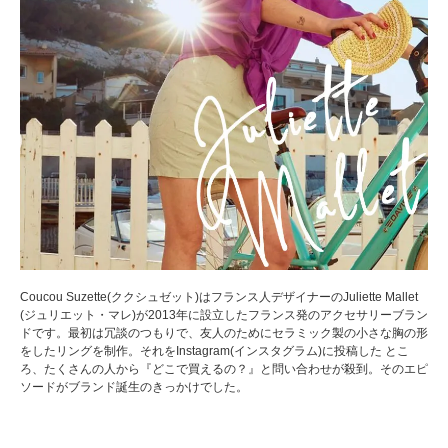
Coucou Suzette(ククシュゼット)はフランス人デザイナーのJuliette Mallet
(ジュリエット・マレ)が2013年に設立したフランス発のアクセサリーブラン
ドです。最初は冗談のつもりで、友人のためにセラミック製の小さな胸の形
をしたリングを制作。それをInstagram(インスタグラム)に投稿した とこ
ろ、たくさんの人から『どこで買えるの？』と問い合わせが殺到。そのエピ
ソードがブランド誕生のきっかけでした。