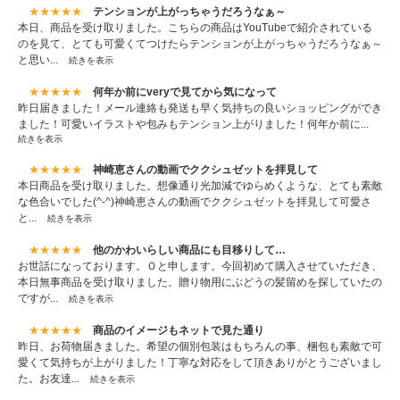
★★★★★
テンションが上がっちゃうだろうなぁ～
本日、商品を受け取りました。こちらの商品はYouTubeで紹介されている
のを見て、とても可愛くてつけたらテンションが上がっちゃうだろうなぁ～
と思い...
続きを表示
★★★★★
何年か前にveryで見てから気になって
昨日届きました！メール連絡も発送も早く気持ちの良いショッピングができ
ました！可愛いイラストや包みもテンション上がりました！何年か前に...
続きを表示
★★★★★
神崎恵さんの動画でククシュゼットを拝見して
本日商品を受け取りました。想像通り光加減でゆらめくような、とても素敵
な色合いでした(^-^)神崎恵さんの動画でククシュゼットを拝見して可愛さ
と...
続きを表示
★★★★★
他のかわいらしい商品にも目移りして…
お世話になっております。Ｏと申します。今回初めて購入させていただき、
本日無事商品を受け取りました。贈り物用にぶどうの髪留めを探していたの
ですが...
続きを表示
★★★★★
商品のイメージもネットで見た通り
昨日、お荷物届きました。希望の個別包装はもちろんの事、梱包も素敵で可
愛くて気持ちが上がりました！丁寧な対応をして頂きありがとうございまし
た。お友達...
続きを表示