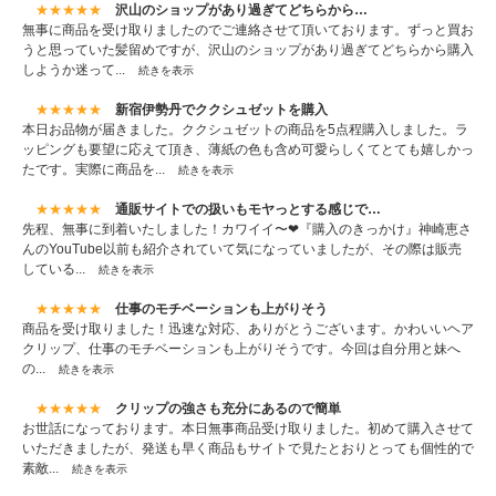
★★★★★
沢山のショップがあり過ぎてどちらから…
無事に商品を受け取りましたのでご連絡させて頂いております。ずっと買お
うと思っていた髪留めですが、沢山のショップがあり過ぎてどちらから購入
しようか迷って...
続きを表示
★★★★★
新宿伊勢丹でククシュゼットを購入
本日お品物が届きました。ククシュゼットの商品を5点程購入しました。ラ
ッピングも要望に応えて頂き、薄紙の色も含め可愛らしくてとても嬉しかっ
たです。実際に商品を...
続きを表示
★★★★★
通販サイトでの扱いもモヤっとする感じで…
先程、無事に到着いたしました！カワイイ〜❤『購入のきっかけ』神崎恵さ
んのYouTube以前も紹介されていて気になっていましたが、その際は販売
している...
続きを表示
★★★★★
仕事のモチベーションも上がりそう
商品を受け取りました！迅速な対応、ありがとうございます。かわいいヘア
クリップ、仕事のモチベーションも上がりそうです。今回は自分用と妹へ
の...
続きを表示
★★★★★
クリップの強さも充分にあるので簡単
お世話になっております。本日無事商品受け取りました。初めて購入させて
いただきましたが、発送も早く商品もサイトで見たとおりとっても個性的で
素敵...
続きを表示