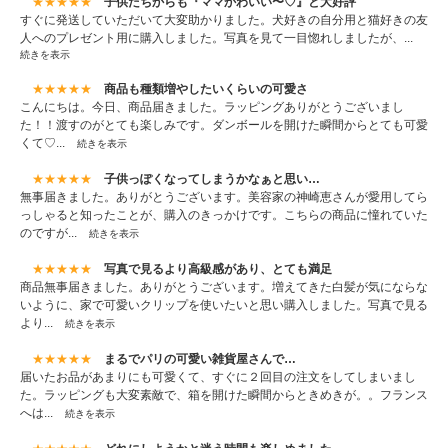
★★★★★
子供たちからも『ママかわいい〜♡』と大好評
すぐに発送していただいて大変助かりました。犬好きの自分用と猫好きの友
人へのプレゼント用に購入しました。写真を見て一目惚れしましたが、...
続きを表示
★★★★★
商品も種類増やしたいくらいの可愛さ
こんにちは。今日、商品届きました。ラッピングありがとうございまし
た！！渡すのがとても楽しみです。ダンボールを開けた瞬間からとても可愛
くて♡...
続きを表示
★★★★★
子供っぽくなってしまうかなぁと思い…
無事届きました。ありがとうございます。美容家の神崎恵さんが愛用してら
っしゃると知ったことが、購入のきっかけです。こちらの商品に憧れていた
のですが...
続きを表示
★★★★★
写真で見るより高級感があり、とても満足
商品無事届きました。ありがとうございます。増えてきた白髪が気にならな
いように、家で可愛いクリップを使いたいと思い購入しました。写真で見る
より...
続きを表示
★★★★★
まるでパリの可愛い雑貨屋さんで…
届いたお品があまりにも可愛くて、すぐに２回目の注文をしてしまいまし
た。ラッピングも大変素敵で、箱を開けた瞬間からときめきが。。フランス
へは...
続きを表示