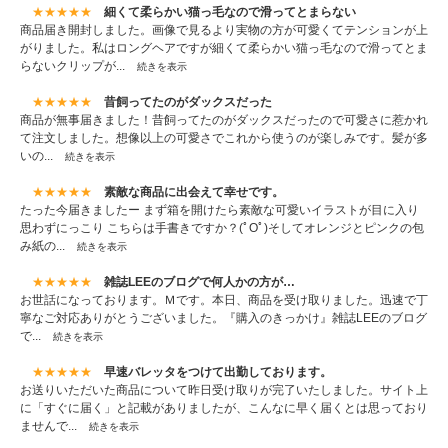
★★★★★
細くて柔らかい猫っ毛なので滑ってとまらない
商品届き開封しました。画像で見るより実物の方が可愛くてテンションが上
がりました。私はロングヘアですが細くて柔らかい猫っ毛なので滑ってとま
らないクリップが...
続きを表示
★★★★★
昔飼ってたのがダックスだった
商品が無事届きました！昔飼ってたのがダックスだったので可愛さに惹かれ
て注文しました。想像以上の可愛さでこれから使うのが楽しみです。髪が多
いの...
続きを表示
★★★★★
素敵な商品に出会えて幸せです。
たった今届きましたー まず箱を開けたら素敵な可愛いイラストが目に入り
思わずにっこり こちらは手書きですか？(ﾟOﾟ)そしてオレンジとピンクの包
み紙の...
続きを表示
★★★★★
雑誌LEEのブログで何人かの方が…
お世話になっております。Ｍです。本日、商品を受け取りました。迅速で丁
寧なご対応ありがとうございました。『購入のきっかけ』雑誌LEEのブログ
で...
続きを表示
★★★★★
早速バレッタをつけて出勤しております。
お送りいただいた商品について昨日受け取りが完了いたしました。サイト上
に「すぐに届く」と記載がありましたが、こんなに早く届くとは思っており
ませんで...
続きを表示