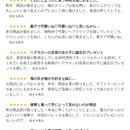
★★★★★
どれにしようかと迷う時間も楽しめました。
昨日、商品が届きました。猫のクリップは自分用に、魚のミニクリップは、
久しぶりに会う友人へのプレゼント用に選びました。発送が早くてとても...
続きを表示
★★★★★
親子で可愛いね♡可愛いね♡と言いながら…
本日商品が届きました。個性的で可愛いヘアクリップを探していたところ、
ククシュゼットを知り、こちらのお店に辿り着きました。親子で可愛いね...
続きを表示
★★★★★
ヘアサロンの店長の女の子に誕生日プレゼント
当方、美容学校の教員をしている40代男性です。いつもカットを担当して
くれている友人が経営する銀座のヘアサロンの店長の女の子に誕生日プレゼ
ントを探して...
続きを表示
★★★★★
海の生き物が大好きな妹に…
お世話になっております。本日、商品を受け取りました。ギフトラッピング
があったにもかかわらず、発送など迅速にご対応くださってありがとうござ
いました！...
続きを表示
★★★★★
催事と違って手にとって見れないのが残念
昨日商品受け取りました！本当に早くてびっくりしました。購入のきっかけ
はデパート催事で、今回のバレッタを購入して、ファンになりプレゼントに
もいいので...
続きを表示