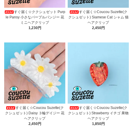
すぐ届く☆ククシュゼット Purp
すぐ届く☆Coucou Suzette(ク
le Pansy 小さなパープルパンジー 花
クシュゼット) Siamese Cat シャム 猫
ミニヘアクリップ
ヘアクリップ
1,230円
2,450円
すぐ届く☆Coucou Suzette(ク
すぐ届く☆Coucou Suzette(ク
クシュゼット) Daisy ３輪デイジー 花
クシュゼット) Strawberry イチゴ 果物
ヘアクリップ
ヘアクリップ
2,450円
1,850円