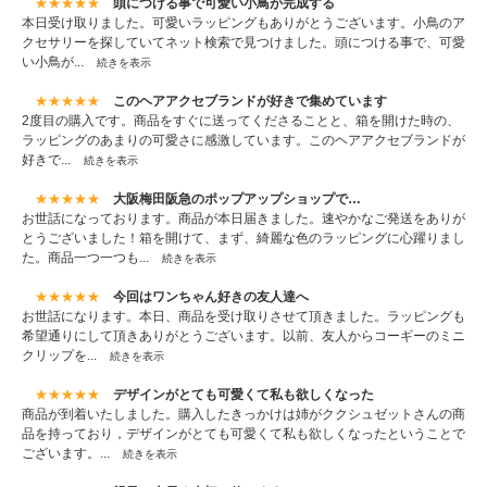
★★★★★
頭につける事で可愛い小鳥が完成する
本日受け取りました。可愛いラッピングもありがとうございます。小鳥のア
クセサリーを探していてネット検索で見つけました。頭につける事で、可愛
い小鳥が...
続きを表示
★★★★★
このヘアアクセブランドが好きで集めています
2度目の購入です。商品をすぐに送ってくださることと、箱を開けた時の、
ラッピングのあまりの可愛さに感激しています。このヘアアクセブランドが
好きで...
続きを表示
★★★★★
大阪梅田阪急のポップアップショップで…
お世話になっております。商品が本日届きました。速やかなご発送をありが
とうございました！箱を開けて、まず、綺麗な色のラッピングに心躍りまし
た。商品一つ一つも...
続きを表示
★★★★★
今回はワンちゃん好きの友人達へ
お世話になります。本日、商品を受け取りさせて頂きました。ラッピングも
希望通りにして頂きありがとうございます。以前、友人からコーギーのミニ
クリップを...
続きを表示
★★★★★
デザインがとても可愛くて私も欲しくなった
商品が到着いたしました。購入したきっかけは姉がククシュゼットさんの商
品を持っており，デザインがとても可愛くて私も欲しくなったということで
ございます。...
続きを表示