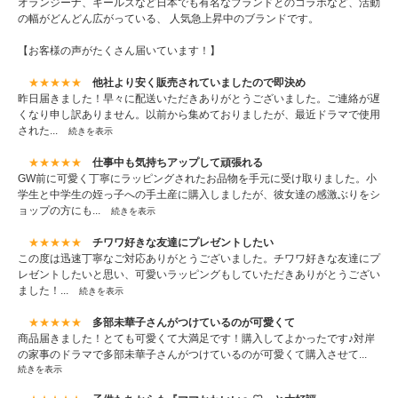
オランジーナ、キールズなど日本でも有名なブランドとのコラボなど、活動
の幅がどんどん広がっている、 人気急上昇中のブランドです。
【お客様の声がたくさん届いています！】
★★★★★
他社より安く販売されていましたので即決め
昨日届きました！早々に配送いただきありがとうございました。ご連絡が遅
くなり申し訳ありません。以前から集めておりましたが、最近ドラマで使用
された...
続きを表示
★★★★★
仕事中も気持ちアップして頑張れる
GW前に可愛く丁寧にラッピングされたお品物を手元に受け取りました。小
学生と中学生の姪っ子への手土産に購入しましたが、彼女達の感激ぶりをシ
ョップの方にも...
続きを表示
★★★★★
チワワ好きな友達にプレゼントしたい
この度は迅速丁寧なご対応ありがとうございました。チワワ好きな友達にプ
レゼントしたいと思い、可愛いラッピングもしていただきありがとうござい
ました！...
続きを表示
★★★★★
多部未華子さんがつけているのが可愛くて
商品届きました！とても可愛くて大満足です！購入してよかったです♪対岸
の家事のドラマで多部未華子さんがつけているのが可愛くて購入させて...
続きを表示