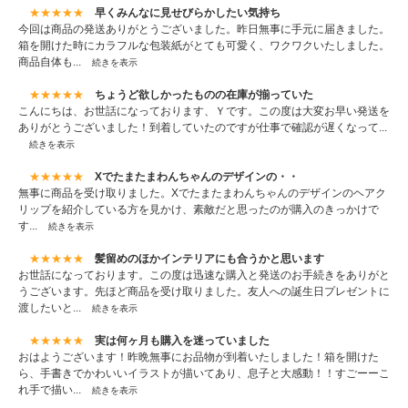
★★★★★
早くみんなに見せびらかしたい気持ち
今回は商品の発送ありがとうございました。昨日無事に手元に届きました。
箱を開けた時にカラフルな包装紙がとても可愛く、ワクワクいたしました。
商品自体も...
続きを表示
★★★★★
ちょうど欲しかったものの在庫が揃っていた
こんにちは、お世話になっております、Ｙです。この度は大変お早い発送を
ありがとうございました！到着していたのですが仕事で確認が遅くなって...
続きを表示
★★★★★
Xでたまたまわんちゃんのデザインの・・
無事に商品を受け取りました。Xでたまたまわんちゃんのデザインのヘアク
リップを紹介している方を見かけ、素敵だと思ったのが購入のきっかけで
す...
続きを表示
★★★★★
髪留めのほかインテリアにも合うかと思います
お世話になっております。この度は迅速な購入と発送のお手続きをありがと
うございます。先ほど商品を受け取りました。友人への誕生日プレゼントに
渡したいと...
続きを表示
★★★★★
実は何ヶ月も購入を迷っていました
おはようございます！昨晩無事にお品物が到着いたしました！箱を開けた
ら、手書きでかわいいイラストが描いてあり、息子と大感動！！すごーーこ
れ手で描い...
続きを表示