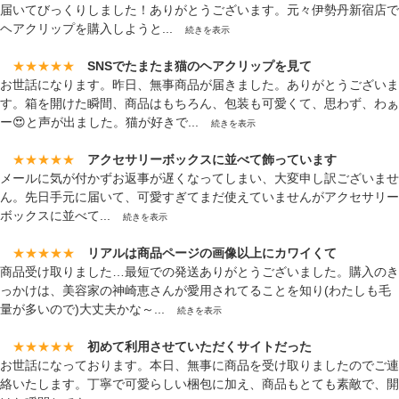
届いてびっくりしました！ありがとうございます。元々伊勢丹新宿店で
ヘアクリップを購入しようと...
続きを表示
★★★★★
SNSでたまたま猫のヘアクリップを見て
お世話になります。昨日、無事商品が届きました。ありがとうございま
す。箱を開けた瞬間、商品はもちろん、包装も可愛くて、思わず、わぁ
ー😍と声が出ました。猫が好きで...
続きを表示
★★★★★
アクセサリーボックスに並べて飾っています
メールに気が付かずお返事が遅くなってしまい、大変申し訳ございませ
ん。先日手元に届いて、可愛すぎてまだ使えていませんがアクセサリー
ボックスに並べて...
続きを表示
★★★★★
リアルは商品ページの画像以上にカワイくて
商品受け取りました…最短での発送ありがとうございました。購入のき
っかけは、美容家の神崎恵さんが愛用されてることを知り(わたしも毛
量が多いので)大丈夫かな～...
続きを表示
★★★★★
初めて利用させていただくサイトだった
お世話になっております。本日、無事に商品を受け取りましたのでご連
絡いたします。丁寧で可愛らしい梱包に加え、商品もとても素敵で、開